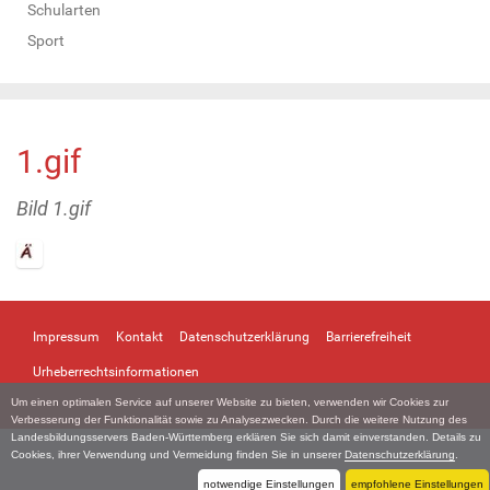
Schularten
Sport
1.gif
Bild 1.gif
Z
e
i
Impressum
Kontakt
Datenschutzerklärung
Barrierefreiheit
g
e
Urheberrechtsinformationen
B
Um einen optimalen Service auf unserer Website zu bieten, verwenden wir Cookies zur
i
Verbesserung der Funktionalität sowie zu Analysezwecken. Durch die weitere Nutzung des
l
Landesbildungsservers Baden-Württemberg erklären Sie sich damit einverstanden. Details zu
d
Cookies, ihrer Verwendung und Vermeidung finden Sie in unserer
Datenschutzerklärung
.
i
notwendige Einstellungen
empfohlene Einstellungen