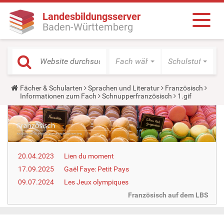
Landesbildungsserver
Baden-Württemberg
Fach wählen
Schulstufe wäh
Y
Fächer & Schularten
Sprachen und Literatur
Französisch
o
Informationen zum Fach
Schnupperfranzösisch
1.gif
u
a
r
e
h
e
r
20.04.2023
Lien du moment
e
:
17.09.2025
Gaël Faye: Petit Pays
09.07.2024
Les Jeux olympiques
Französisch auf dem LBS