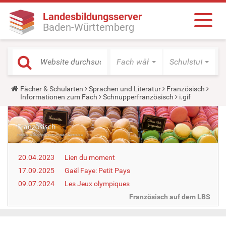
Landesbildungsserver
Baden-Württemberg
Fach wählen
Schulstufe wäh
Y
Fächer & Schularten
Sprachen und Literatur
Französisch
o
Informationen zum Fach
Schnupperfranzösisch
i.gif
u
a
r
e
h
e
r
20.04.2023
Lien du moment
e
:
17.09.2025
Gaël Faye: Petit Pays
09.07.2024
Les Jeux olympiques
Französisch auf dem LBS