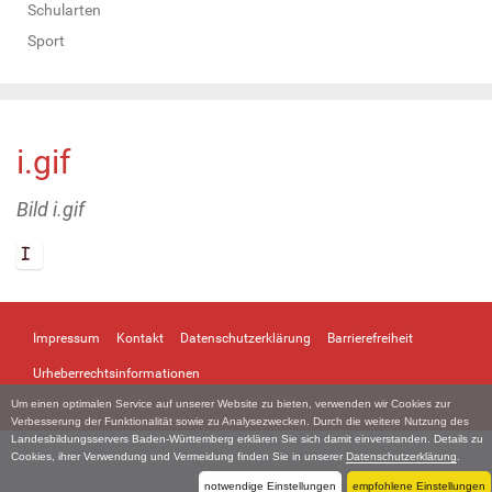
Schularten
Sport
i.gif
Bild i.gif
Z
e
i
Impressum
Kontakt
Datenschutzerklärung
Barrierefreiheit
g
e
Urheberrechtsinformationen
B
Um einen optimalen Service auf unserer Website zu bieten, verwenden wir Cookies zur
i
Verbesserung der Funktionalität sowie zu Analysezwecken. Durch die weitere Nutzung des
l
Landesbildungsservers Baden-Württemberg erklären Sie sich damit einverstanden. Details zu
d
Cookies, ihrer Verwendung und Vermeidung finden Sie in unserer
Datenschutzerklärung
.
i
notwendige Einstellungen
empfohlene Einstellungen