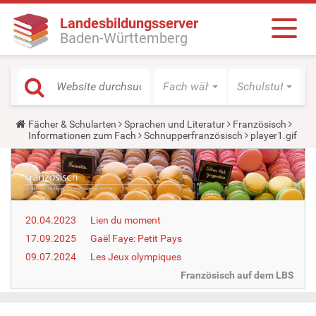
Landesbildungsserver
Baden-Württemberg
Fach wählen
Schulstufe wäh
Y
Fächer & Schularten
Sprachen und Literatur
Französisch
o
Informationen zum Fach
Schnupperfranzösisch
player1.gif
u
a
r
e
h
e
r
20.04.2023
Lien du moment
e
:
17.09.2025
Gaël Faye: Petit Pays
09.07.2024
Les Jeux olympiques
Französisch auf dem LBS