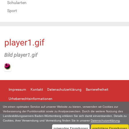
Schularten
Sport
player1.gif
Bild player1.gif
Z
e
i
Impressum
Kontakt
Datenschutzerklärung
Barrierefreiheit
g
e
Urheberrechtsinformationen
B
Um einen optimalen Service auf unserer Website zu bieten, verwenden wir Cookies zur
i
Verbesserung der Funktionalität sowie zu Analysezwecken. Durch die weitere Nutzung des
l
Landesbildungsservers Baden-Württemberg erklären Sie sich damit einverstanden. Details zu
d
Cookies, ihrer Verwendung und Vermeidung finden Sie in unserer
Datenschutzerklärung
.
i
notwendige Einstellungen
empfohlene Einstellungen