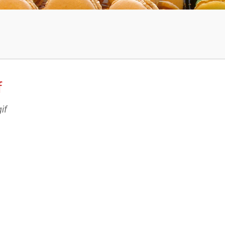
f
gif