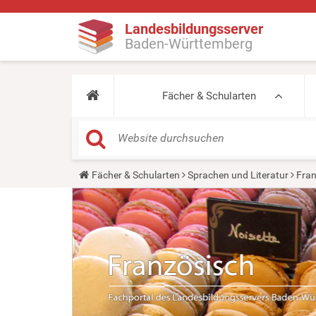
Landesbildungsserver
Baden-Württemberg
Fächer & Schularten
Y
Fächer & Schularten
Sprachen und Literatur
Fran
o
u
a
r
e
h
e
r
e
: