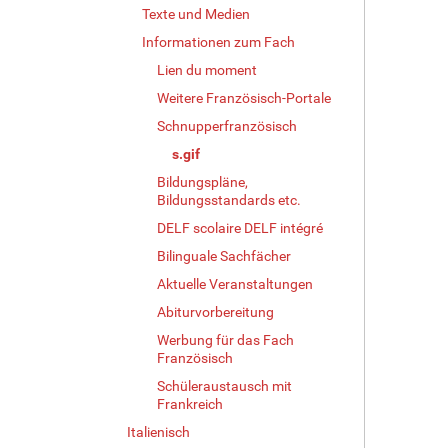
Texte und Medien
i
n
Informationen zum Fach
v
Lien du moment
o
l
Weitere Französisch-Portale
l
Schnupperfranzösisch
e
s.gif
r
G
Bildungspläne,
r
Bildungsstandards etc.
ö
DELF scolaire DELF intégré
ß
e
Bilinguale Sachfächer
…
Aktuelle Veranstaltungen
Abiturvorbereitung
Werbung für das Fach
Französisch
Schüleraustausch mit
Frankreich
Italienisch