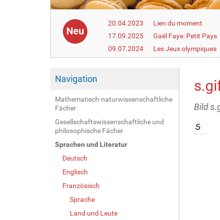
20.04.2023
Lien du moment
Neu
17.09.2025
Gaël Faye: Petit Pays
09.07.2024
Les Jeux olympiques
Navigation
s.gi
Mathematisch-naturwissenschaftliche
Bild s.
Fächer
Gesellschaftswissenschaftliche und
philosophische Fächer
Z
Sprachen und Literatur
e
Deutsch
i
g
Englisch
e
Französisch
B
i
Sprache
l
Land und Leute
d