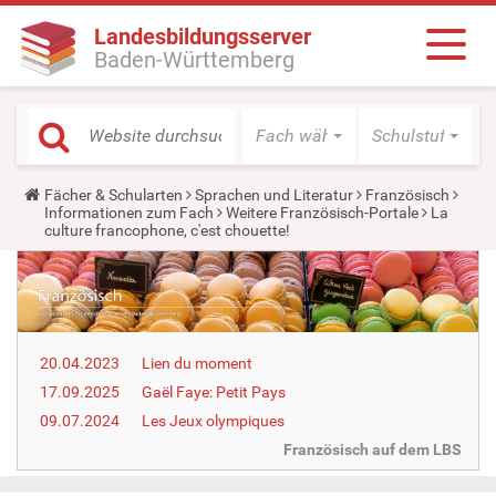
Landesbildungsserver
Baden-Württemberg
Fach wählen
Schulstufe wäh
Y
Fächer & Schularten
Sprachen und Literatur
Französisch
o
Informationen zum Fach
Weitere Französisch-Portale
La
u
culture francophone, c'est chouette!
a
r
e
h
e
r
e
20.04.2023
Lien du moment
:
17.09.2025
Gaël Faye: Petit Pays
09.07.2024
Les Jeux olympiques
Französisch auf dem LBS