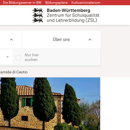
Die Bildungsserver in BW
Bildungspläne
Kultusministerium
Über uns
Nur hier
suchen
ramide di Cestio