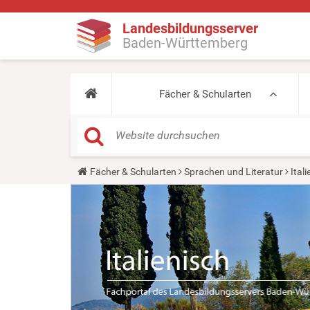
Landesbildungsserver
Baden-Württemberg
Fächer & Schularten
Y
Fächer & Schularten
Sprachen und Literatur
Ital
o
u
a
r
e
h
e
r
e
: