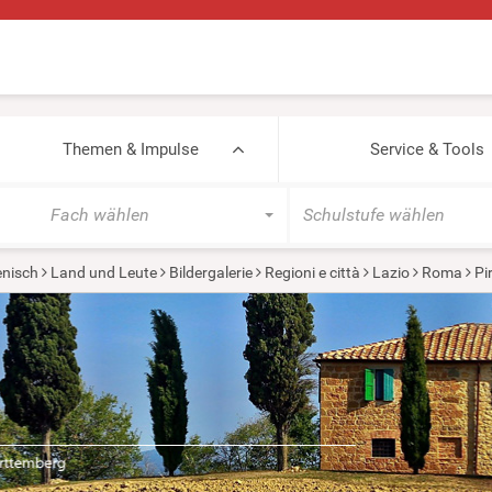
Themen & Impulse
Service & Tools
Fach wählen
Schulstufe wählen
ienisch
Land und Leute
Bildergalerie
Regioni e città
Lazio
Roma
Pi