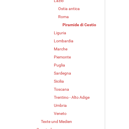
Lazio
Z
e
Ostia antica
i
Roma
g
Piramide di Cestio
e
B
Liguria
i
Lombardia
l
d
Marche
i
Piemonte
n
Puglia
v
o
Sardegna
l
Sicilia
l
e
Toscana
r
Trentino - Alto Adige
G
Umbria
r
ö
Veneto
ß
Texte und Medien
e
…