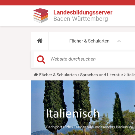
Landesbildungsserver
Baden-Württemberg
Fächer & Schularten
Y
Fächer & Schularten
Sprachen und Literatur
Ital
o
u
a
r
e
h
e
r
e
: