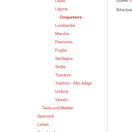
Quelle:
h
Lazio
i
Liguria
Bitte be
n
Cinqueterre
v
o
Lombardia
l
Marche
l
e
Piemonte
r
Puglia
G
Sardegna
r
ö
Sicilia
ß
Toscana
e
…
Trentino - Alto Adige
Umbria
Veneto
Texte und Medien
Spanisch
Latein