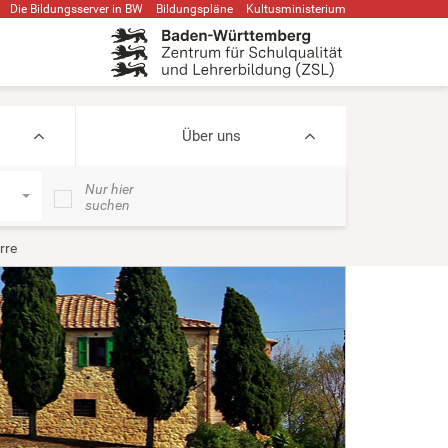
Die Bildungsserver in BW
Bildungspläne
Kultusministerium
Über uns
Nur hier
suchen
rre