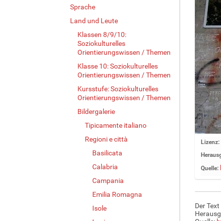
Sprache
Land und Leute
Klassen 8/9/10:
Soziokulturelles
Orientierungswissen / Themen
Klasse 10: Soziokulturelles
Orientierungswissen / Themen
Kursstufe: Soziokulturelles
Orientierungswissen / Themen
Bildergalerie
Tipicamente italiano
Regioni e città
Z
Lizenz:
e
Basilicata
Herausg
i
Calabria
Quelle:
g
Campania
e
B
Emilia Romagna
i
Der Text
Isole
l
Herausg
d