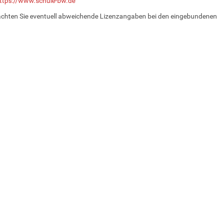
ttps://www.schule-bw.de
achten Sie eventuell abweichende Lizenzangaben bei den eingebundenen 