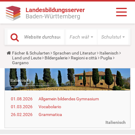
Landesbildungsserver
Baden-Württemberg
Fach wählen
Schulstufe wäh
Y
Fächer & Schularten
Sprachen und Literatur
Italienisch
o
Land und Leute
Bildergalerie
Regioni e città
Puglia
u
Gargano
a
r
e
h
e
r
e
01.08.2026
Allgemein bildendes Gymnasium
:
01.03.2026
Vocabolario
26.02.2026
Grammatica
Italienisch