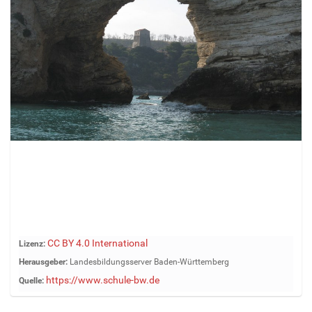
Z
CC BY 4.0 International
Lizenz:
e
Herausgeber:
Landesbildungsserver Baden-Württemberg
i
https://www.schule-bw.de
Quelle:
g
e
B