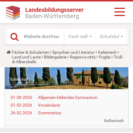
Landesbildungsserver
Baden-Württemberg
Fach wählen
Schulstufe wäh
Y
Fächer & Schularten
Sprachen und Literatur
Italienisch
o
Land und Leute
Bildergalerie
Regioni e città
Puglia
Trulli
u
di Alberobello
a
r
e
h
e
r
e
01.08.2026
Allgemein bildendes Gymnasium
:
01.03.2026
Vocabolario
26.02.2026
Grammatica
Italienisch