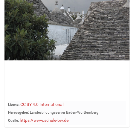
Z
CC BY 4.0 International
Lizenz:
e
Herausgeber:
Landesbildungsserver Baden-Württemberg
i
https://www.schule-bw.de
Quelle:
g
e
B