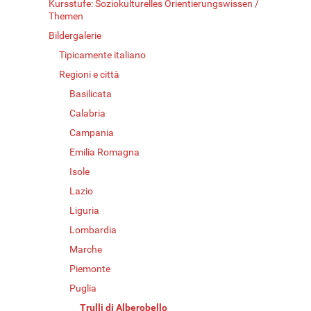
Kursstufe: Soziokulturelles Orientierungswissen /
Themen
Bildergalerie
Tipicamente italiano
Regioni e città
Basilicata
Calabria
Campania
Emilia Romagna
Isole
Lazio
Liguria
Lombardia
Marche
Piemonte
Puglia
Trulli di Alberobello