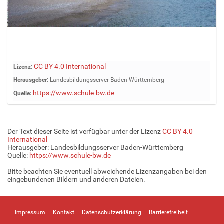
Z
CC BY 4.0 International
Lizenz:
e
Herausgeber:
Landesbildungsserver Baden-Württemberg
i
https://www.schule-bw.de
Quelle:
g
e
B
i
Der Text dieser Seite ist verfügbar unter der Lizenz
CC BY 4.0
l
International
d
Herausgeber: Landesbildungsserver Baden-Württemberg
Quelle:
https://www.schule-bw.de
i
n
Bitte beachten Sie eventuell abweichende Lizenzangaben bei den
v
eingebundenen Bildern und anderen Dateien.
o
l
l
Impressum
Kontakt
Datenschutzerklärung
Barrierefreiheit
e