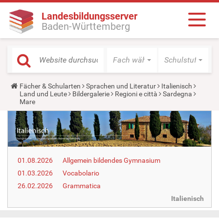
Landesbildungsserver
Baden-Württemberg
Fach wählen
Schulstufe wäh
Y
Fächer & Schularten
Sprachen und Literatur
Italienisch
o
Land und Leute
Bildergalerie
Regioni e città
Sardegna
u
Mare
a
r
e
h
e
r
e
01.08.2026
Allgemein bildendes Gymnasium
:
01.03.2026
Vocabolario
26.02.2026
Grammatica
Italienisch