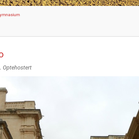
 Gymnasium
o
L. Optehostert