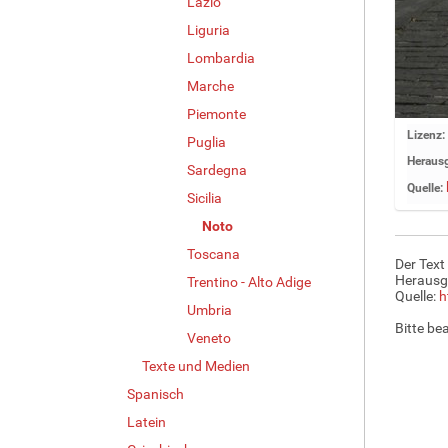
Lazio
Liguria
Lombardia
Marche
Piemonte
Z
Lizenz:
Puglia
e
Herausg
Sardegna
i
Quelle:
g
Sicilia
e
Noto
B
Toscana
i
Der Text
l
Herausg
Trentino - Alto Adige
d
Quelle:
h
Umbria
i
Bitte be
n
Veneto
v
Texte und Medien
o
Spanisch
l
l
Latein
e