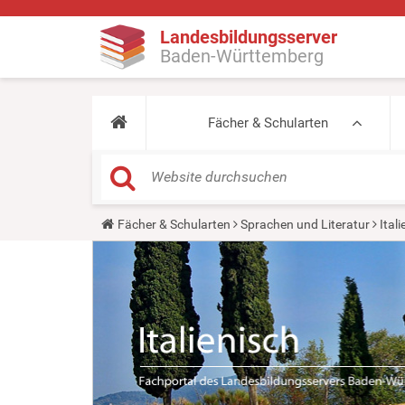
Landesbildungsserver
Baden-Württemberg
Fächer & Schularten
Y
Fächer & Schularten
Sprachen und Literatur
Ital
o
u
a
r
e
h
e
r
e
: