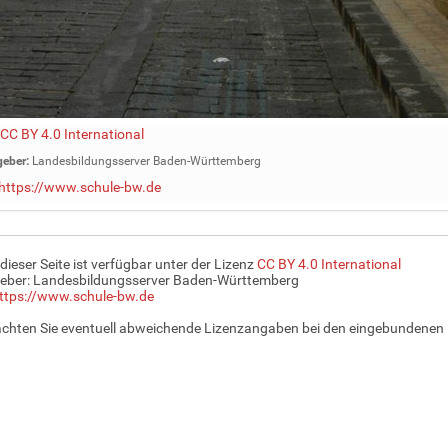
CC BY 4.0 International
eber:
Landesbildungsserver Baden-Württemberg
https://www.schule-bw.de
 dieser Seite ist verfügbar unter der Lizenz
CC BY 4.0 International
eber: Landesbildungsserver Baden-Württemberg
ttps://www.schule-bw.de
achten Sie eventuell abweichende Lizenzangaben bei den eingebundenen 