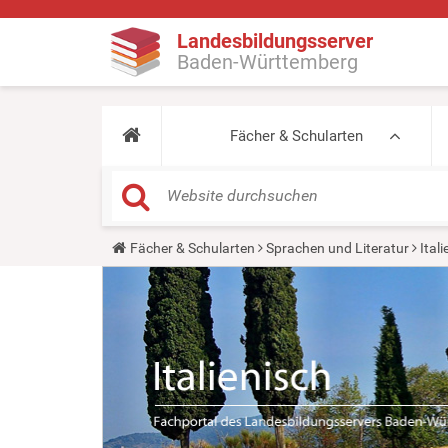
Landesbildungsserver
Baden-Württemberg
Fächer & Schularten
Y
Fächer & Schularten
Sprachen und Literatur
Ital
o
u
a
r
e
h
e
r
e
: