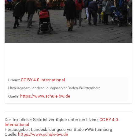
Z
CC BY 4.0 International
Lizenz:
e
Herausgeber:
Landesbildungsserver Baden-Württemberg
i
https://www.schule-bw.de
Quelle:
g
e
B
i
Der Text dieser Seite ist verfügbar unter der Lizenz
CC BY 4.0
l
International
d
Herausgeber: Landesbildungsserver Baden-Württemberg
Quelle:
https://www.schule-bw.de
i