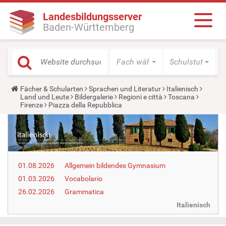
Landesbildungsserver
Baden-Württemberg
Fach wählen
Schulstufe wäh
Y
Fächer & Schularten
Sprachen und Literatur
Italienisch
o
Land und Leute
Bildergalerie
Regioni e città
Toscana
u
Firenze
Piazza della Repubblica
a
r
e
h
e
r
e
01.08.2026
Allgemein bildendes Gymnasium
:
01.03.2026
Vocabolario
26.02.2026
Grammatica
Italienisch