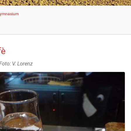
 Gymnasium
fè
Foto: V. Lorenz