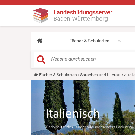
Landesbildungsserver
Baden-Württemberg
Fächer & Schularten
Y
Fächer & Schularten
Sprachen und Literatur
Ital
o
u
a
r
e
h
e
r
e
: