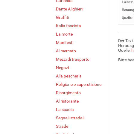
Curiosità
Z
Lizenz:
e
Dante Alighieri
Herausg
i
Graffiti
Quelle:
g
Italia fascista
e
B
La morte
i
Der Text
Manifesti
l
Herausg
d
Quelle:
h
Al mercato
i
Mezzi di trasporto
Bitte be
n
Negozi
v
o
Alla pescheria
l
Religione e superstizione
l
e
Risorgimento
r
Al ristorante
G
La scuola
r
ö
Segnali stradali
ß
Strade
e
…