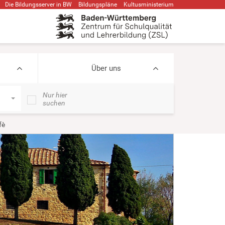
Die Bildungsserver in BW
Bildungspläne
Kultusministerium
Über uns
Nur hier
suchen
fè