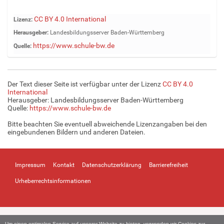
Z
CC BY 4.0 International
Lizenz:
e
Herausgeber:
Landesbildungsserver Baden-Württemberg
i
https://www.schule-bw.de
Quelle:
g
e
B
i
Der Text dieser Seite ist verfügbar unter der Lizenz
CC BY 4.0
l
International
d
Herausgeber: Landesbildungsserver Baden-Württemberg
Quelle:
https://www.schule-bw.de
i
n
Bitte beachten Sie eventuell abweichende Lizenzangaben bei den
v
eingebundenen Bildern und anderen Dateien.
o
l
l
Impressum
Kontakt
Datenschutzerklärung
Barrierefreiheit
e
r
Urheberrechtsinformationen
G
r
ö
ß
Um einen optimalen Service auf unserer Website zu bieten, verwenden wir Cookies zur