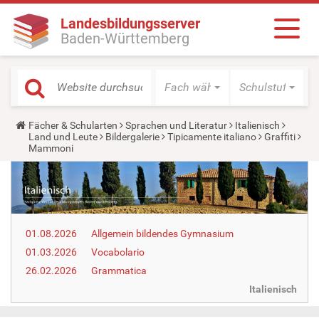
Landesbildungsserver
Baden-Württemberg
Fach wählen
Schulstufe wäh
Y
Fächer & Schularten
Sprachen und Literatur
Italienisch
o
Land und Leute
Bildergalerie
Tipicamente italiano
Graffiti
u
Mammoni
a
r
e
h
e
r
e
01.08.2026
Allgemein bildendes Gymnasium
:
01.03.2026
Vocabolario
26.02.2026
Grammatica
Italienisch