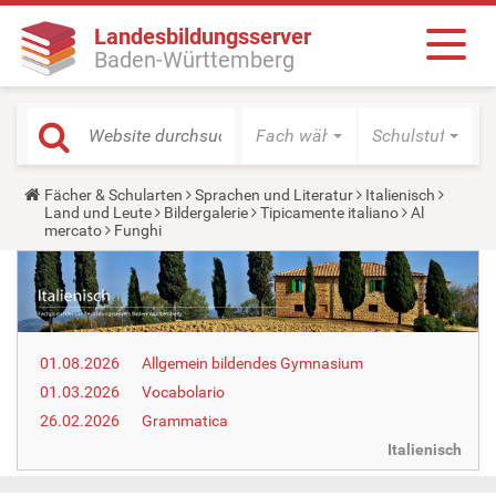
Landesbildungsserver
Baden-Württemberg
Fach wählen
Schulstufe wäh
Y
Fächer & Schularten
Sprachen und Literatur
Italienisch
o
Land und Leute
Bildergalerie
Tipicamente italiano
Al
u
mercato
Funghi
a
r
e
h
e
r
e
01.08.2026
Allgemein bildendes Gymnasium
:
01.03.2026
Vocabolario
26.02.2026
Grammatica
Italienisch