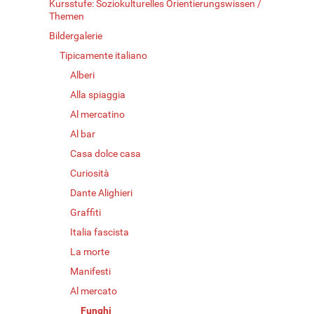
Kursstufe: Soziokulturelles Orientierungswissen /
Themen
Bildergalerie
Tipicamente italiano
Alberi
Alla spiaggia
Al mercatino
Al bar
Casa dolce casa
Curiosità
Dante Alighieri
Graffiti
Italia fascista
La morte
Manifesti
Al mercato
Funghi