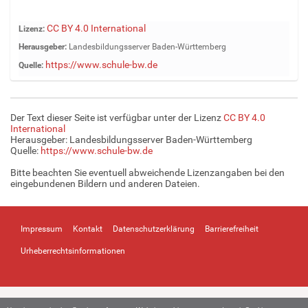
Z
CC BY 4.0 International
Lizenz:
e
Herausgeber:
Landesbildungsserver Baden-Württemberg
i
https://www.schule-bw.de
Quelle:
g
e
B
i
Der Text dieser Seite ist verfügbar unter der Lizenz
CC BY 4.0
l
International
d
Herausgeber: Landesbildungsserver Baden-Württemberg
Quelle:
https://www.schule-bw.de
i
n
Bitte beachten Sie eventuell abweichende Lizenzangaben bei den
v
eingebundenen Bildern und anderen Dateien.
o
l
l
Impressum
Kontakt
Datenschutzerklärung
Barrierefreiheit
e
r
Urheberrechtsinformationen
G
r
ö
ß