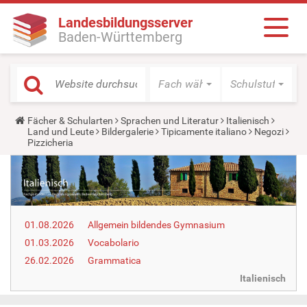
Landesbildungsserver
Baden-Württemberg
Fach wählen
Schulstufe wäh
Y
Fächer & Schularten
Sprachen und Literatur
Italienisch
o
Land und Leute
Bildergalerie
Tipicamente italiano
Negozi
u
Pizzicheria
a
r
e
h
e
r
e
01.08.2026
Allgemein bildendes Gymnasium
:
01.03.2026
Vocabolario
26.02.2026
Grammatica
Italienisch