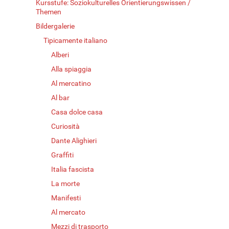
Kursstufe: Soziokulturelles Orientierungswissen /
Themen
Bildergalerie
Tipicamente italiano
Alberi
Alla spiaggia
Al mercatino
Al bar
Casa dolce casa
Curiosità
Dante Alighieri
Graffiti
Italia fascista
La morte
Manifesti
Al mercato
Mezzi di trasporto