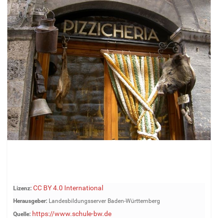
Z
CC BY 4.0 International
Lizenz:
e
Herausgeber:
Landesbildungsserver Baden-Württemberg
i
https://www.schule-bw.de
Quelle:
g