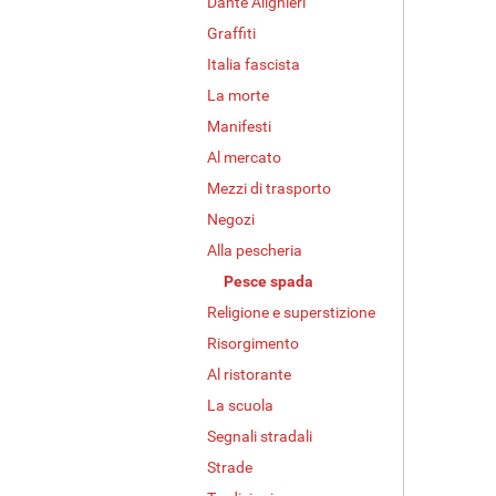
Dante Alighieri
v
Graffiti
o
l
Italia fascista
l
La morte
e
r
Manifesti
G
Al mercato
r
Mezzi di trasporto
ö
ß
Negozi
e
Alla pescheria
…
Pesce spada
Religione e superstizione
Risorgimento
Al ristorante
La scuola
Segnali stradali
Strade