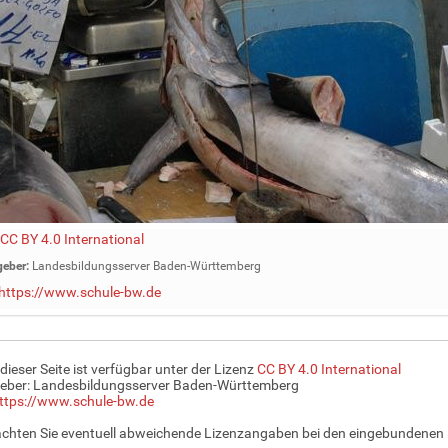
CC BY 4.0 International
eber:
Landesbildungsserver Baden-Württemberg
https://www.schule-bw.de
 dieser Seite ist verfügbar unter der Lizenz
CC BY 4.0 International
eber: Landesbildungsserver Baden-Württemberg
ttps://www.schule-bw.de
achten Sie eventuell abweichende Lizenzangaben bei den eingebundenen 