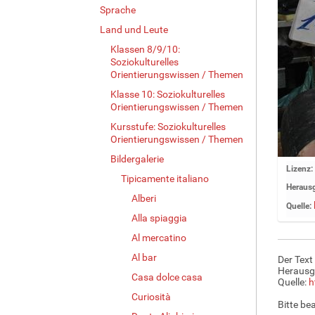
Sprache
Land und Leute
Klassen 8/9/10:
Soziokulturelles
Orientierungswissen / Themen
Klasse 10: Soziokulturelles
Orientierungswissen / Themen
Kursstufe: Soziokulturelles
Orientierungswissen / Themen
Bildergalerie
Z
Lizenz:
Tipicamente italiano
e
Herausg
i
Alberi
Quelle:
g
Alla spiaggia
e
Al mercatino
B
i
Al bar
Der Text
l
Herausg
Casa dolce casa
d
Quelle:
h
i
Curiosità
Bitte be
n