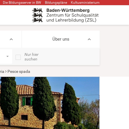
Die Bildungsserver in BW
Bildungspläne
Kultusministerium
Über uns
Nur hier
suchen
ria
Pesce spada