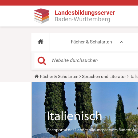
Landesbildungsserver
Baden-Württemberg
Fächer & Schularten
Y
Fächer & Schularten
Sprachen und Literatur
Ital
o
u
a
r
e
h
e
r
e
: