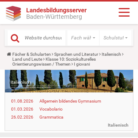
Landesbildungsserver
Baden-Württemberg
Fach wählen
Schulstufe wäh
Y
Fächer & Schularten
Sprachen und Literatur
Italienisch
o
Land und Leute
Klasse 10: Soziokulturelles
u
Orientierungswissen / Themen
I giovani
a
r
e
h
e
r
e
01.08.2026
Allgemein bildendes Gymnasium
:
01.03.2026
Vocabolario
26.02.2026
Grammatica
Italienisch