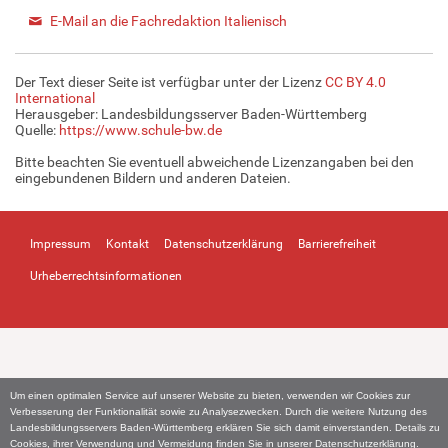
E-Mail an die Fachredaktion Italienisch
Der Text dieser Seite ist verfügbar unter der Lizenz
CC BY 4.0
International
Herausgeber: Landesbildungsserver Baden-Württemberg
Quelle:
https://www.schule-bw.de
Bitte beachten Sie eventuell abweichende Lizenzangaben bei den
eingebundenen Bildern und anderen Dateien.
Impressum
Kontakt
Datenschutzerklärung
Barrierefreiheit
Urheberrechtsinformationen
Um einen optimalen Service auf unserer Website zu bieten, verwenden wir Cookies zur
Verbesserung der Funktionalität sowie zu Analysezwecken. Durch die weitere Nutzung des
Landesbildungsservers Baden-Württemberg erklären Sie sich damit einverstanden. Details zu
Cookies, ihrer Verwendung und Vermeidung finden Sie in unserer
Datenschutzerklärung
.