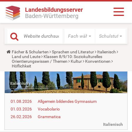
Landesbildungsserver
Baden-Württemberg
Fach wählen
Schulstufe wäh
Y
Fächer & Schularten
Sprachen und Literatur
Italienisch
o
Land und Leute
Klassen 8/9/10: Soziokulturelles
u
Orientierungswissen / Themen
Kultur
Konventionen
a
Höflichkeit
r
e
h
e
r
e
:
01.08.2026
Allgemein bildendes Gymnasium
01.03.2026
Vocabolario
26.02.2026
Grammatica
Italienisch