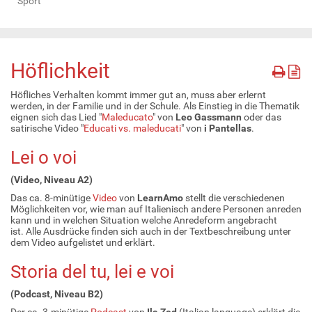
Sport
Höflichkeit
Höfliches Verhalten kommt immer gut an, muss aber erlernt
werden, in der Familie und in der Schule. Als Einstieg in die Thematik
eignen sich das Lied "
Maleducato
" von
Leo Gassmann
oder das
satirische Video "
Educati vs. maleducati
" von
i Pantellas
.
Lei o voi
(Video, Niveau A2)
Das ca. 8-minütige
Video
von
LearnAmo
stellt die verschiedenen
Möglichkeiten vor, wie man auf Italienisch andere Personen anreden
kann und in welchen Situation welche Anredeform angebracht
ist. Alle Ausdrücke finden sich auch in der Textbeschreibung unter
dem Video aufgelistet und erklärt.
Storia del tu, lei e voi
(Podcast, Niveau B2)
Der ca. 3-minütige
Podcast
von
Ila Zed
(Italian language) erklärt die