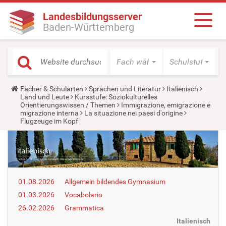
Landesbildungsserver
Baden-Württemberg
Fach wählen
Schulstufe wäh
Y
Fächer & Schularten
Sprachen und Literatur
Italienisch
o
Land und Leute
Kursstufe: Soziokulturelles
u
Orientierungswissen / Themen
Immigrazione, emigrazione e
a
migrazione interna
La situazione nei paesi d'origine
r
Flugzeuge im Kopf
e
h
e
r
e
:
01.08.2026
Allgemein bildendes Gymnasium
01.03.2026
Vocabolario
26.02.2026
Grammatica
Italienisch