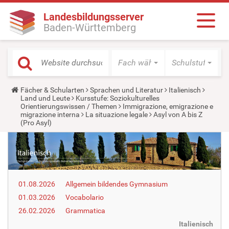
Landesbildungsserver
Baden-Württemberg
Fach wählen
Schulstufe wäh
Y
Fächer & Schularten
Sprachen und Literatur
Italienisch
o
Land und Leute
Kursstufe: Soziokulturelles
u
Orientierungswissen / Themen
Immigrazione, emigrazione e
a
migrazione interna
La situazione legale
Asyl von A bis Z
r
(Pro Asyl)
e
h
e
r
e
:
01.08.2026
Allgemein bildendes Gymnasium
01.03.2026
Vocabolario
26.02.2026
Grammatica
Italienisch