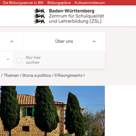
Die Bildungsserver in BW
Bildungspläne
Kultusministerium
Über uns
Nur hier
suchen
n / Themen
Storia e politica
Il Risorgimento