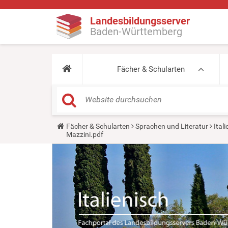
Landesbildungsserver
Baden-Württemberg
Fächer & Schularten
Y
Fächer & Schularten
Sprachen und Literatur
Ital
o
Mazzini.pdf
u
a
r
e
h
e
r
e
: