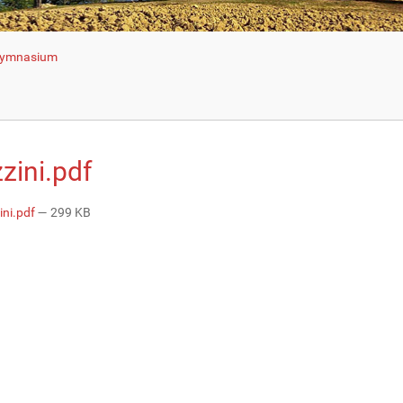
 Gymnasium
zini.pdf
ni.pdf
— 299 KB