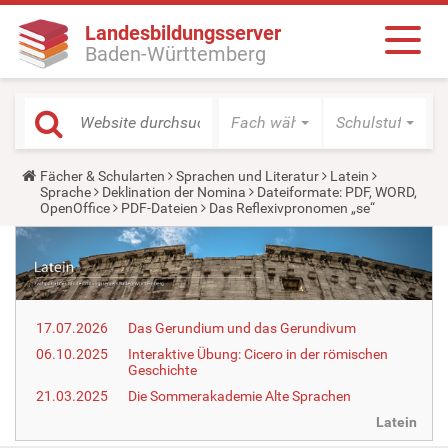
Landesbildungsserver
Baden-Württemberg
Fach wählen
Schulstufe wäh
Y
Fächer & Schularten
Sprachen und Literatur
Latein
o
Sprache
Deklination der Nomina
Dateiformate: PDF, WORD,
u
OpenOffice
PDF-Dateien
Das Reflexivpronomen „se“
a
r
e
h
e
r
e
17.07.2026
Das Gerundium und das Gerundivum
:
06.10.2025
Interaktive Übung: Cicero in der römischen
Geschichte
21.03.2025
Die Sommerakademie Alte Sprachen
Latein