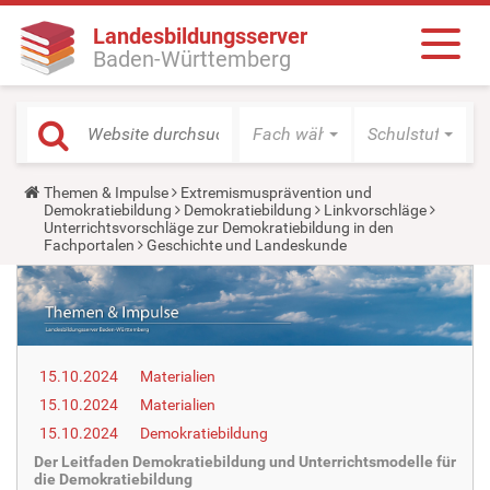
Landesbildungsserver
Baden-Württemberg
Fach wählen
Schulstufe wäh
Y
Themen & Impulse
Extremismusprävention und
o
Demokratiebildung
Demokratiebildung
Linkvorschläge
u
Unterrichtsvorschläge zur Demokratiebildung in den
a
Fachportalen
Geschichte und Landeskunde
r
e
h
e
r
e
:
15.10.2024
Materialien
15.10.2024
Materialien
15.10.2024
Demokratiebildung
Der Leitfaden Demokratiebildung und Unterrichtsmodelle für
die Demokratiebildung