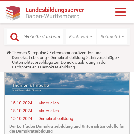
Landesbildungsserver
Baden-Württemberg
Fach wählen
Schulstufe wäh
Y
Themen & Impulse
Extremismusprävention und
o
Demokratiebildung
Demokratiebildung
Linkvorschläge
u
Unterrichtsvorschläge zur Demokratiebildung in den
a
Fachportalen
Demokratiebildung
r
e
h
e
r
e
:
15.10.2024
Materialien
15.10.2024
Materialien
15.10.2024
Demokratiebildung
Der Leitfaden Demokratiebildung und Unterrichtsmodelle für
die Demokratiebildung