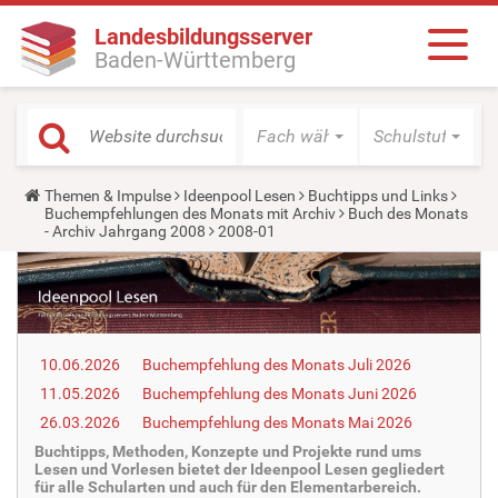
Landesbildungsserver
Baden-Württemberg
Fach wählen
Schulstufe wäh
Y
Themen & Impulse
Ideenpool Lesen
Buchtipps und Links
o
Buchempfehlungen des Monats mit Archiv
Buch des Monats
u
- Archiv Jahrgang 2008
2008-01
a
r
e
h
e
r
e
10.06.2026
Buchempfehlung des Monats Juli 2026
:
11.05.2026
Buchempfehlung des Monats Juni 2026
26.03.2026
Buchempfehlung des Monats Mai 2026
Buchtipps, Methoden, Konzepte und Projekte rund ums
Lesen und Vorlesen bietet der Ideenpool Lesen gegliedert
für alle Schularten und auch für den Elementarbereich.