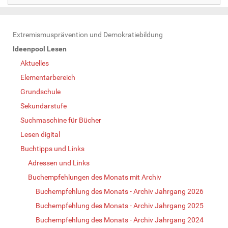
N
Extremismusprävention und Demokratiebildung
a
Ideenpool Lesen
v
Aktuelles
i
Elementarbereich
g
Grundschule
a
Sekundarstufe
t
Suchmaschine für Bücher
i
Lesen digital
o
Buchtipps und Links
n
Adressen und Links
Buchempfehlungen des Monats mit Archiv
Buchempfehlung des Monats - Archiv Jahrgang 2026
Buchempfehlung des Monats - Archiv Jahrgang 2025
Buchempfehlung des Monats - Archiv Jahrgang 2024