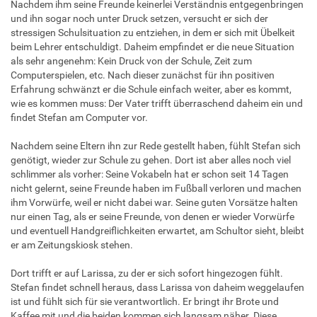
Nachdem ihm seine Freunde keinerlei Verständnis entgegenbringen
und ihn sogar noch unter Druck setzen, versucht er sich der
stressigen Schulsituation zu entziehen, in dem er sich mit Übelkeit
beim Lehrer entschuldigt. Daheim empfindet er die neue Situation
als sehr angenehm: Kein Druck von der Schule, Zeit zum
Computerspielen, etc. Nach dieser zunächst für ihn positiven
Erfahrung schwänzt er die Schule einfach weiter, aber es kommt,
wie es kommen muss: Der Vater trifft überraschend daheim ein und
findet Stefan am Computer vor.
Nachdem seine Eltern ihn zur Rede gestellt haben, fühlt Stefan sich
genötigt, wieder zur Schule zu gehen. Dort ist aber alles noch viel
schlimmer als vorher: Seine Vokabeln hat er schon seit 14 Tagen
nicht gelernt, seine Freunde haben im Fußball verloren und machen
ihm Vorwürfe, weil er nicht dabei war. Seine guten Vorsätze halten
nur einen Tag, als er seine Freunde, von denen er wieder Vorwürfe
und eventuell Handgreiflichkeiten erwartet, am Schultor sieht, bleibt
er am Zeitungskiosk stehen.
Dort trifft er auf Larissa, zu der er sich sofort hingezogen fühlt.
Stefan findet schnell heraus, dass Larissa von daheim weggelaufen
ist und fühlt sich für sie verantwortlich. Er bringt ihr Brote und
Kaffee mit und die beiden kommen sich langsam näher. Diese