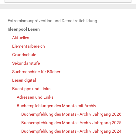
N
Extremismusprävention und Demokratiebildung
a
Ideenpool Lesen
v
Aktuelles
i
Elementarbereich
g
Grundschule
a
Sekundarstufe
t
Suchmaschine für Bücher
i
Lesen digital
o
Buchtipps und Links
n
Adressen und Links
Buchempfehlungen des Monats mit Archiv
Buchempfehlung des Monats - Archiv Jahrgang 2026
Buchempfehlung des Monats - Archiv Jahrgang 2025
Buchempfehlung des Monats - Archiv Jahrgang 2024