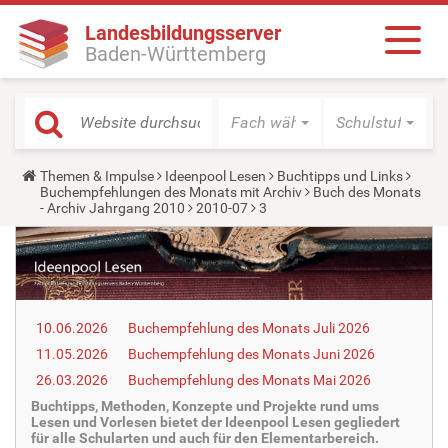
Landesbildungsserver
Baden-Württemberg
Fach wählen
Schulstufe wäh
Y
Themen & Impulse
Ideenpool Lesen
Buchtipps und Links
o
Buchempfehlungen des Monats mit Archiv
Buch des Monats
u
- Archiv Jahrgang 2010
2010-07
3
a
r
e
h
e
r
e
10.06.2026
Buchempfehlung des Monats Juli 2026
:
11.05.2026
Buchempfehlung des Monats Juni 2026
26.03.2026
Buchempfehlung des Monats Mai 2026
Buchtipps, Methoden, Konzepte und Projekte rund ums
Lesen und Vorlesen bietet der Ideenpool Lesen gegliedert
für alle Schularten und auch für den Elementarbereich.