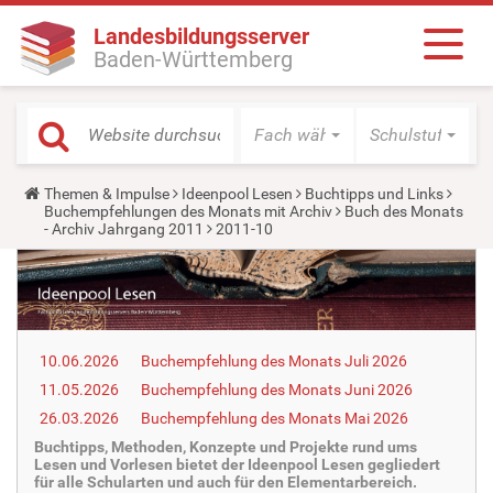
Landesbildungsserver
Baden-Württemberg
Fach wählen
Schulstufe wäh
Y
Themen & Impulse
Ideenpool Lesen
Buchtipps und Links
o
Buchempfehlungen des Monats mit Archiv
Buch des Monats
u
- Archiv Jahrgang 2011
2011-10
a
r
e
h
e
r
e
10.06.2026
Buchempfehlung des Monats Juli 2026
:
11.05.2026
Buchempfehlung des Monats Juni 2026
26.03.2026
Buchempfehlung des Monats Mai 2026
Buchtipps, Methoden, Konzepte und Projekte rund ums
Lesen und Vorlesen bietet der Ideenpool Lesen gegliedert
für alle Schularten und auch für den Elementarbereich.