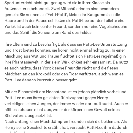
Sportunterricht nicht gut genug wird sie in ihrer Klasse als
Außenseiterin behandelt. Zwei Mitschülerinnen sind besonders
gemein: Sie nennen sie "Fetti-Patti", kleben ihr Kaugummis in die
Haare und in der Pause schließen sie Patti-Lee auf der Toilette ein.
Yorick ist auch kein echter Freund, sondern nur eine Vogelscheuche
und das Schiff die Scheune am Rand des Feldes.
Ihre Eltern sind zu beschäftigt, als dass sie Patti-Lee Unterstützung
und Trost bieten könnten, sie hören nicht einmal richtig zu. In einer
Mischung aus Wut und Trauer flüchtet sich Patti-Lee regelmäßig in
ihre Phantasiewelt, in der sie in Wirklichkeit sehr einsam ist. Da nützt
es auch nichts, dass Yorick seine Freundin rächt und die fiesen
Mädchen an das Krokodil oder den Tiger verfüttert, auch wenn es
Patti-Lee danach kurzzeitig besser geht.
Mit der Einsamkeit am Hochstand ist es jedoch plötzlich vorbei und
Patti-Lee muss ihren geliebten Rückzugsort gegen Henry
verteidigen, einen Jungen, der immer wieder dort auftaucht. Auch er
hält es zuhause nicht aus, wo er der körperlichen Gewalt seines
Stiefvaters ausgesetzt ist.
Nach anfänglichen Machtkämpfen freunden sich die beiden an. Als
Henry seine Geschichte erzählt hat, versucht Patti-Lee ihm dadurch