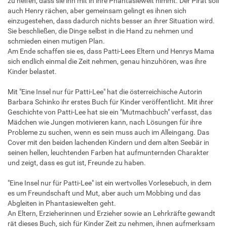
zu helfen, dass sie ihn mit in ihre Phantasiewelt nimmt. Der Pirat soll
auch Henry rächen, aber gemeinsam gelingt es ihnen sich
einzugestehen, dass dadurch nichts besser an ihrer Situation wird.
Sie beschließen, die Dinge selbst in die Hand zu nehmen und
schmieden einen mutigen Plan.
Am Ende schaffen sie es, dass Patti-Lees Eltern und Henrys Mama
sich endlich einmal die Zeit nehmen, genau hinzuhören, was ihre
Kinder belastet.
Mit "Eine Insel nur für Patti-Lee" hat die österreichische Autorin
Barbara Schinko ihr erstes Buch für Kinder veröffentlicht. Mit ihrer
Geschichte von Patti-Lee hat sie ein "Mutmachbuch" verfasst, das
Mädchen wie Jungen motivieren kann, nach Lösungen für ihre
Probleme zu suchen, wenn es sein muss auch im Alleingang. Das
Cover mit den beiden lachenden Kindern und dem alten Seebär in
seinen hellen, leuchtenden Farben hat aufmunternden Charakter
und zeigt, dass es gut ist, Freunde zu haben.
"Eine Insel nur für Patti-Lee" ist ein wertvolles Vorlesebuch, in dem
es um Freundschaft und Mut, aber auch um Mobbing und das
Abgleiten in Phantasiewelten geht.
An Eltern, Erzieherinnen und Erzieher sowie an Lehrkräfte gewandt
rät dieses Buch, sich für Kinder Zeit zu nehmen, ihnen aufmerksam