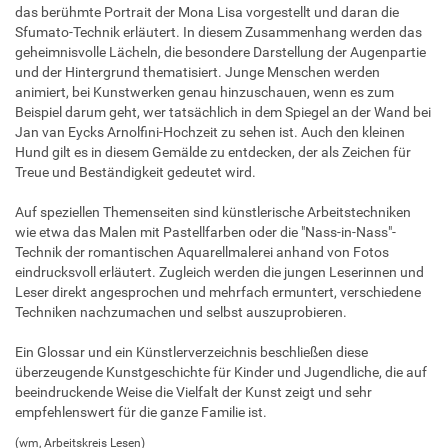
das berühmte Portrait der Mona Lisa vorgestellt und daran die
Sfumato-Technik erläutert. In diesem Zusammenhang werden das
geheimnisvolle Lächeln, die besondere Darstellung der Augenpartie
und der Hintergrund thematisiert. Junge Menschen werden
animiert, bei Kunstwerken genau hinzuschauen, wenn es zum
Beispiel darum geht, wer tatsächlich in dem Spiegel an der Wand bei
Jan van Eycks Arnolfini-Hochzeit zu sehen ist. Auch den kleinen
Hund gilt es in diesem Gemälde zu entdecken, der als Zeichen für
Treue und Beständigkeit gedeutet wird.
Auf speziellen Themenseiten sind künstlerische Arbeitstechniken
wie etwa das Malen mit Pastellfarben oder die "Nass-in-Nass"-
Technik der romantischen Aquarellmalerei anhand von Fotos
eindrucksvoll erläutert. Zugleich werden die jungen Leserinnen und
Leser direkt angesprochen und mehrfach ermuntert, verschiedene
Techniken nachzumachen und selbst auszuprobieren.
Ein Glossar und ein Künstlerverzeichnis beschließen diese
überzeugende Kunstgeschichte für Kinder und Jugendliche, die auf
beeindruckende Weise die Vielfalt der Kunst zeigt und sehr
empfehlenswert für die ganze Familie ist.
(wm, Arbeitskreis Lesen)