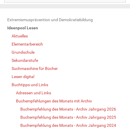
N
Extremismusprävention und Demokratiebildung
a
Ideenpool Lesen
v
Aktuelles
i
Elementarbereich
g
Grundschule
a
Sekundarstufe
t
Suchmaschine für Bücher
i
Lesen digital
o
Buchtipps und Links
n
Adressen und Links
Buchempfehlungen des Monats mit Archiv
Buchempfehlung des Monats - Archiv Jahrgang 2026
Buchempfehlung des Monats - Archiv Jahrgang 2025
Buchempfehlung des Monats - Archiv Jahrgang 2024