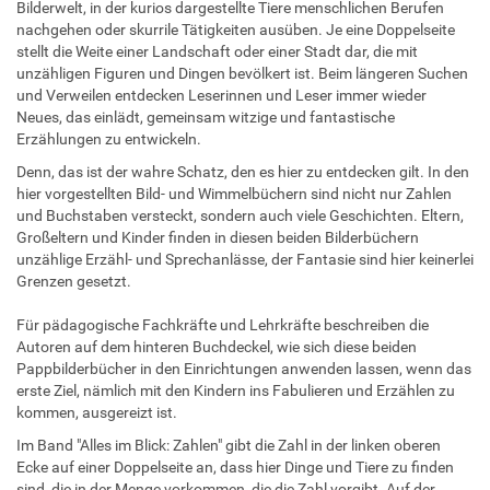
Bilderwelt, in der kurios dargestellte Tiere menschlichen Berufen
nachgehen oder skurrile Tätigkeiten ausüben. Je eine Doppelseite
stellt die Weite einer Landschaft oder einer Stadt dar, die mit
unzähligen Figuren und Dingen bevölkert ist. Beim längeren Suchen
und Verweilen entdecken Leserinnen und Leser immer wieder
Neues, das einlädt, gemeinsam witzige und fantastische
Erzählungen zu entwickeln.
Denn, das ist der wahre Schatz, den es hier zu entdecken gilt. In den
hier vorgestellten Bild- und Wimmelbüchern sind nicht nur Zahlen
und Buchstaben versteckt, sondern auch viele Geschichten. Eltern,
Großeltern und Kinder finden in diesen beiden Bilderbüchern
unzählige Erzähl- und Sprechanlässe, der Fantasie sind hier keinerlei
Grenzen gesetzt.
Für pädagogische Fachkräfte und Lehrkräfte beschreiben die
Autoren auf dem hinteren Buchdeckel, wie sich diese beiden
Pappbilderbücher in den Einrichtungen anwenden lassen, wenn das
erste Ziel, nämlich mit den Kindern ins Fabulieren und Erzählen zu
kommen, ausgereizt ist.
Im Band "Alles im Blick: Zahlen" gibt die Zahl in der linken oberen
Ecke auf einer Doppelseite an, dass hier Dinge und Tiere zu finden
sind, die in der Menge vorkommen, die die Zahl vorgibt. Auf der