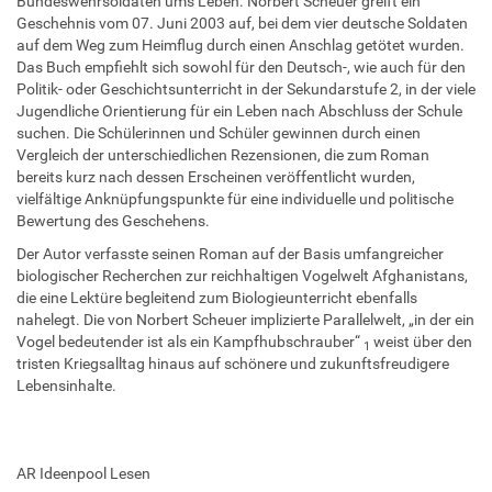
Bundeswehrsoldaten ums Leben. Norbert Scheuer greift ein
Geschehnis vom 07. Juni 2003 auf, bei dem vier deutsche Soldaten
auf dem Weg zum Heimflug durch einen Anschlag getötet wurden.
Das Buch empfiehlt sich sowohl für den Deutsch-, wie auch für den
Politik- oder Geschichtsunterricht in der Sekundarstufe 2, in der viele
Jugendliche Orientierung für ein Leben nach Abschluss der Schule
suchen. Die Schülerinnen und Schüler gewinnen durch einen
Vergleich der unterschiedlichen Rezensionen, die zum Roman
bereits kurz nach dessen Erscheinen veröffentlicht wurden,
vielfältige Anknüpfungspunkte für eine individuelle und politische
Bewertung des Geschehens.
Der Autor verfasste seinen Roman auf der Basis umfangreicher
biologischer Recherchen zur reichhaltigen Vogelwelt Afghanistans,
die eine Lektüre begleitend zum Biologieunterricht ebenfalls
nahelegt. Die von Norbert Scheuer implizierte Parallelwelt, „in der ein
Vogel bedeutender ist als ein Kampfhubschrauber“
weist über den
1
tristen Kriegsalltag hinaus auf schönere und zukunftsfreudigere
Lebensinhalte.
AR Ideenpool Lesen