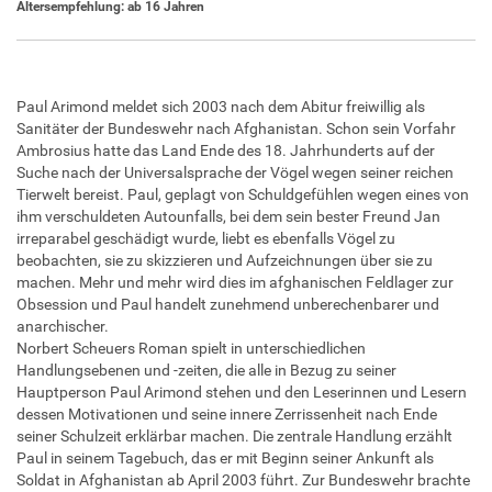
Altersempfehlung: ab 16 Jahren
Paul Arimond meldet sich 2003 nach dem Abitur freiwillig als
Sanitäter der Bundeswehr nach Afghanistan. Schon sein Vorfahr
Ambrosius hatte das Land Ende des 18. Jahrhunderts auf der
Suche nach der Universalsprache der Vögel wegen seiner reichen
Tierwelt bereist. Paul, geplagt von Schuldgefühlen wegen eines von
ihm verschuldeten Autounfalls, bei dem sein bester Freund Jan
irreparabel geschädigt wurde, liebt es ebenfalls Vögel zu
beobachten, sie zu skizzieren und Aufzeichnungen über sie zu
machen. Mehr und mehr wird dies im afghanischen Feldlager zur
Obsession und Paul handelt zunehmend unberechenbarer und
anarchischer.
Norbert Scheuers Roman spielt in unterschiedlichen
Handlungsebenen und -zeiten, die alle in Bezug zu seiner
Hauptperson Paul Arimond stehen und den Leserinnen und Lesern
dessen Motivationen und seine innere Zerrissenheit nach Ende
seiner Schulzeit erklärbar machen. Die zentrale Handlung erzählt
Paul in seinem Tagebuch, das er mit Beginn seiner Ankunft als
Soldat in Afghanistan ab April 2003 führt. Zur Bundeswehr brachte