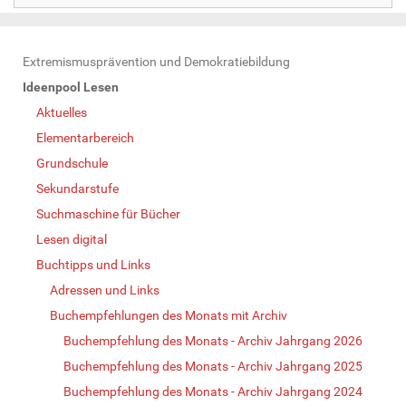
N
Extremismusprävention und Demokratiebildung
a
Ideenpool Lesen
v
Aktuelles
i
Elementarbereich
g
Grundschule
a
Sekundarstufe
t
Suchmaschine für Bücher
i
Lesen digital
o
Buchtipps und Links
n
Adressen und Links
Buchempfehlungen des Monats mit Archiv
Buchempfehlung des Monats - Archiv Jahrgang 2026
Buchempfehlung des Monats - Archiv Jahrgang 2025
Buchempfehlung des Monats - Archiv Jahrgang 2024