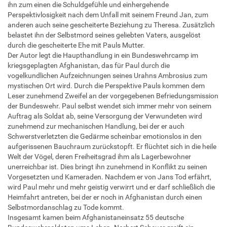
ihn zum einen die Schuldgefühle und einhergehende
Perspektivlosigkeit nach dem Unfall mit seinem Freund Jan, zum
anderen auch seine gescheiterte Beziehung zu Theresa. Zusätzlich
belastet ihn der Selbstmord seines geliebten Vaters, ausgelöst
durch die gescheiterte Ehe mit Pauls Mutter.
Der Autor legt die Haupthandlung in ein Bundeswehrcamp im
kriegsgeplagten Afghanistan, das für Paul durch die
vogelkundlichen Aufzeichnungen seines Urahns Ambrosius zum
mystischen Ort wird. Durch die Perspektive Pauls kommen dem
Leser zunehmend Zweifel an der vorgegebenen Befriedungsmission
der Bundeswehr. Paul selbst wendet sich immer mehr von seinem
Auftrag als Soldat ab, seine Versorgung der Verwundeten wird
zunehmend zur mechanischen Handlung, bei der er auch
Schwerstverletzten die Gedärme scheinbar emotionslos in den
aufgerissenen Bauchraum zurückstopft. Er flüchtet sich in die heile
Welt der Vögel, deren Freiheitsgrad ihm als Lagerbewohner
unerreichbar ist. Dies bringt ihn zunehmend in Konflikt zu seinen
Vorgesetzten und Kameraden. Nachdem er von Jans Tod erfährt,
wird Paul mehr und mehr geistig verwirrt und er darf schließlich die
Heimfahrt antreten, bei der er noch in Afghanistan durch einen
Selbstmordanschlag zu Tode kommt.
Insgesamt kamen beim Afghanistaneinsatz 55 deutsche