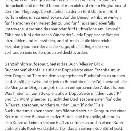
Doppelseite mit der Fünf befindet man sich auf einem Flughafen auf
dem fünf Flugzeuge bereit stehen zu denen fünf Gäste mit fünf
Koffern eilen, um zu einchecken. Auf der Besuchertribüne winken
fünf Personen den Reisenden zu und fünf Taxis sind ebenfalls
unterwegs. Aber sind das vier oder fünf Luftballons am Himmel?
Zählt man fünf oder sechs Windräder? Jede Doppelseite lädt ein
abzuzählen und zu erzählen, und oftmals ist die ideenreiche
Erzählung spannender als die Frage, ob alle Dinge, die x-mal
vorhanden sein sollten, auch entdeckt wurden.
Ganz ähnlich aufgebaut, bietet das Buch "Alles im Blick:
Buchstaben" ebenfalls auf einer Doppelseite einen Erzählraum, in
dem Dinge und Tiere mit dem vorgegebenen Buchstaben zu suchen
sind. Zusätzlich wird unter jedem Buchstaben eine Zahl benannt, die
die Menge an Dingen angibt, die den entsprechenden Anlaut haben.
Was finden wir zum Beispiel auf der Doppelseite mit dem Laut "K"
und "L"? Wichtig hierbei ist, nicht den Buchstabennamen "ka" oder
"el" auszusprechen, sondern nur den Laut "k" oder "l" als
Suchkriterium zu benennen! Am Bildrand sitzt ein Känguru mit einer
Kette an einem Flussufer, in den Fluten sind Krokodile, aber auch
eine Katze auf einem kleinen Floß zu entdecken und in einem Kahn
steht ein als Koch verkleidetes Tier, das an seinem Kochlöffel leckt.