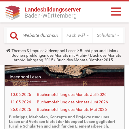
Landesbildungsserver
Baden-Württemberg
Fach wählen
Schulstufe wäh
Y
Themen & Impulse
Ideenpool Lesen
Buchtipps und Links
o
Buchempfehlungen des Monats mit Archiv
Buch des Monats
u
- Archiv Jahrgang 2015
Buch des Monats Oktober 2015
a
r
e
h
e
r
e
10.06.2026
Buchempfehlung des Monats Juli 2026
:
11.05.2026
Buchempfehlung des Monats Juni 2026
26.03.2026
Buchempfehlung des Monats Mai 2026
Buchtipps, Methoden, Konzepte und Projekte rund ums
Lesen und Vorlesen bietet der Ideenpool Lesen gegliedert
für alle Schularten und auch für den Elementarbereich.