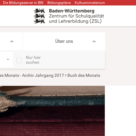
Die Bildungsserver in BW
Bildungspläne
Kultusministerium
Über uns
Nur hier
suchen
s Monats - Archiv Jahrgang 2017
Buch des Monats