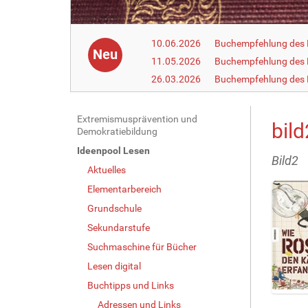
10.06.2026
Buchempfehlung des 
Neu
11.05.2026
Buchempfehlung des 
26.03.2026
Buchempfehlung des
N
Extremismusprävention und
bild
Demokratiebildung
a
Ideenpool Lesen
v
Bild2
Aktuelles
i
g
Elementarbereich
a
Grundschule
t
Sekundarstufe
i
Suchmaschine für Bücher
o
Lesen digital
n
Buchtipps und Links
Z
Adressen und Links