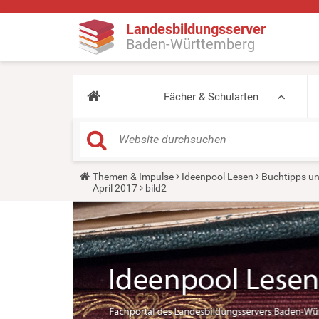
Landesbildungsserver
Baden-Württemberg
Fächer & Schularten
Y
Themen & Impulse
Ideenpool Lesen
Buchtipps un
o
April 2017
bild2
u
a
r
e
h
e
r
e
: