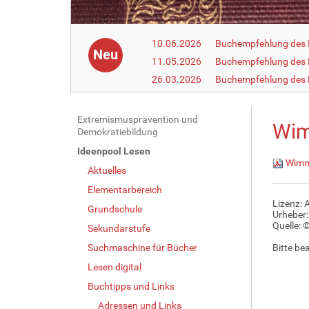
10.06.2026
Buchempfehlung des 
Neu
11.05.2026
Buchempfehlung des 
26.03.2026
Buchempfehlung des
N
Extremismusprävention und
Wim
Demokratiebildung
a
Ideenpool Lesen
v
Wimm
Aktuelles
i
g
Elementarbereich
Lizenz: 
a
Grundschule
Urheber:
t
Quelle:
©
Sekundarstufe
i
Suchmaschine für Bücher
Bitte be
o
Lesen digital
n
Buchtipps und Links
Adressen und Links