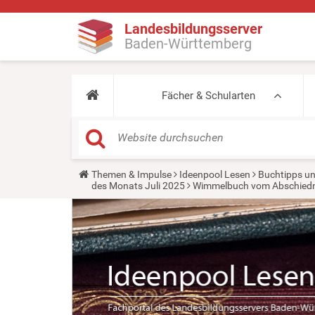
Landesbildungsserver
Baden-Württemberg
Fächer & Schularten
Y
Themen & Impulse
Ideenpool Lesen
Buchtipps un
o
des Monats Juli 2025
Wimmelbuch vom Abschied
u
a
r
e
h
e
r
e
: