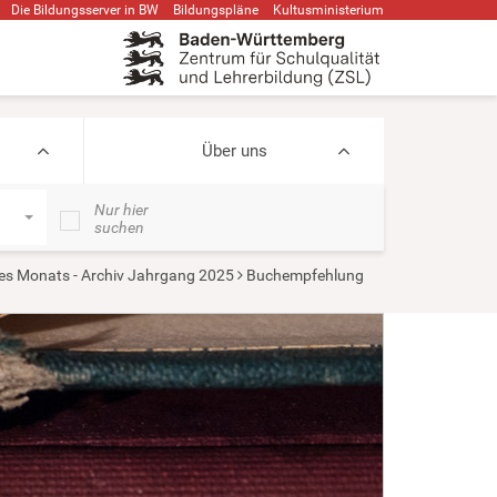
Die Bildungsserver in BW
Bildungspläne
Kultusministerium
Über uns
Nur hier
suchen
s Monats - Archiv Jahrgang 2025
Buchempfehlung