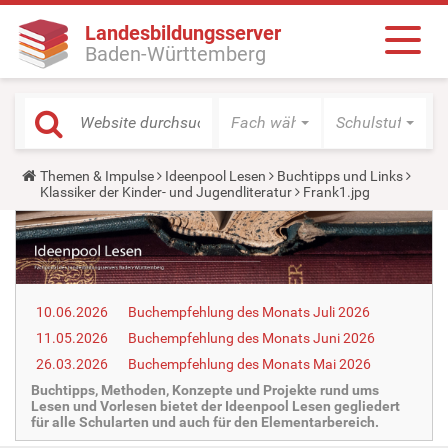
Landesbildungsserver
Baden-Württemberg
Fach wählen
Schulstufe wäh
Y
Themen & Impulse
Ideenpool Lesen
Buchtipps und Links
o
Klassiker der Kinder- und Jugendliteratur
Frank1.jpg
u
a
r
e
h
e
r
10.06.2026
Buchempfehlung des Monats Juli 2026
e
:
11.05.2026
Buchempfehlung des Monats Juni 2026
26.03.2026
Buchempfehlung des Monats Mai 2026
Buchtipps, Methoden, Konzepte und Projekte rund ums
Lesen und Vorlesen bietet der Ideenpool Lesen gegliedert
für alle Schularten und auch für den Elementarbereich.