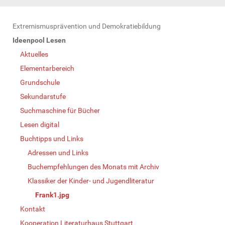
N
Extremismusprävention und Demokratiebildung
a
Ideenpool Lesen
v
Aktuelles
i
Elementarbereich
g
Grundschule
a
Sekundarstufe
t
Suchmaschine für Bücher
i
Lesen digital
o
Buchtipps und Links
n
Adressen und Links
Buchempfehlungen des Monats mit Archiv
Klassiker der Kinder- und Jugendliteratur
Frank1.jpg
Kontakt
Kooperation Literaturhaus Stuttgart