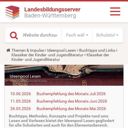
Landesbildungsserver
Baden-Württemberg
Fach wählen
Schulstufe wäh
Y
Themen & Impulse
Ideenpool Lesen
Buchtipps und Links
o
Klassiker der Kinder- und Jugendliteratur
Klassiker der
u
Kinder- und Jugendliteratur
a
r
e
h
e
r
e
10.06.2026
Buchempfehlung des Monats Juli 2026
:
11.05.2026
Buchempfehlung des Monats Juni 2026
26.03.2026
Buchempfehlung des Monats Mai 2026
Buchtipps, Methoden, Konzepte und Projekte rund ums
Lesen und Vorlesen bietet der Ideenpool Lesen gegliedert
für alle Schularten und auch für den Elementarbereich.