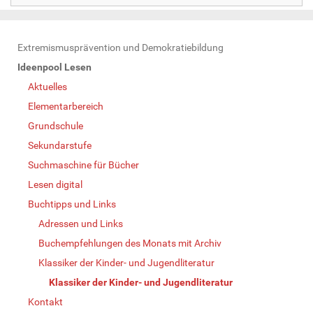
N
Extremismusprävention und Demokratiebildung
a
Ideenpool Lesen
v
Aktuelles
i
Elementarbereich
g
Grundschule
a
Sekundarstufe
t
Suchmaschine für Bücher
i
Lesen digital
o
Buchtipps und Links
n
Adressen und Links
Buchempfehlungen des Monats mit Archiv
Klassiker der Kinder- und Jugendliteratur
Klassiker der Kinder- und Jugendliteratur
Kontakt