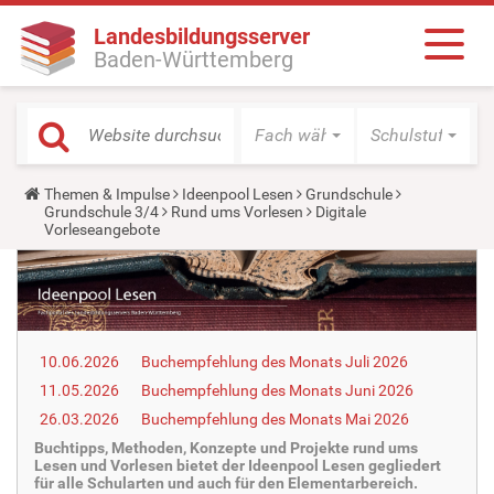
Landesbildungsserver
Baden-Württemberg
Fach wählen
Schulstufe wäh
Y
Themen & Impulse
Ideenpool Lesen
Grundschule
o
Grundschule 3/4
Rund ums Vorlesen
Digitale
u
Vorleseangebote
a
r
e
h
e
r
e
10.06.2026
Buchempfehlung des Monats Juli 2026
:
11.05.2026
Buchempfehlung des Monats Juni 2026
26.03.2026
Buchempfehlung des Monats Mai 2026
Buchtipps, Methoden, Konzepte und Projekte rund ums
Lesen und Vorlesen bietet der Ideenpool Lesen gegliedert
für alle Schularten und auch für den Elementarbereich.