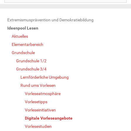
N
Extremismusprävention und Demokratiebildung
a
Ideenpool Lesen
v
Aktuelles
i
Elementarbereich
g
Grundschule
a
Grundschule 1/2
t
Grundschule 3/4
i
Lernförderliche Umgebung
o
Rund ums Vorlesen
n
Vorleseatmosphäre
Vorlesetipps
Vorleseinitiativen
Digitale Vorleseangebote
Vorlesestudien