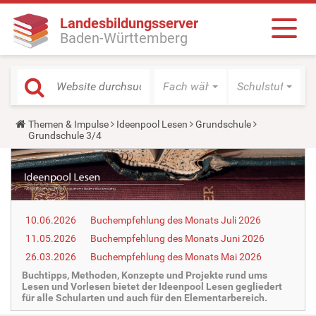
Landesbildungsserver
Baden-Württemberg
Fach wählen
Schulstufe wäh
Y
Themen & Impulse
Ideenpool Lesen
Grundschule
o
Grundschule 3/4
u
a
r
e
h
e
r
10.06.2026
Buchempfehlung des Monats Juli 2026
e
:
11.05.2026
Buchempfehlung des Monats Juni 2026
26.03.2026
Buchempfehlung des Monats Mai 2026
Buchtipps, Methoden, Konzepte und Projekte rund ums
Lesen und Vorlesen bietet der Ideenpool Lesen gegliedert
für alle Schularten und auch für den Elementarbereich.