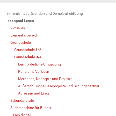
N
Extremismusprävention und Demokratiebildung
a
Ideenpool Lesen
v
Aktuelles
i
Elementarbereich
g
Grundschule
a
Grundschule 1/2
t
Grundschule 3/4
i
Lernförderliche Umgebung
o
Rund ums Vorlesen
n
Methoden, Konzepte und Projekte
Außerschulische Leseprojekte und Bildungspartner
Adressen und Links
Sekundarstufe
Suchmaschine für Bücher
Lesen digital