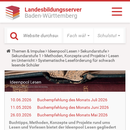
Landesbildungsserver
Baden-Württemberg
Fach wählen
Schulstufe wäh
Y
Themen & Impulse
Ideenpool Lesen
Sekundarstufe
o
Sekundarstufe 1
Methoden, Konzepte und Projekte
Lesen
u
im Unterricht
Systematische Leseförderung für schwach
a
lesende Schüler
r
e
h
e
r
e
:
10.06.2026
Buchempfehlung des Monats Juli 2026
11.05.2026
Buchempfehlung des Monats Juni 2026
26.03.2026
Buchempfehlung des Monats Mai 2026
Buchtipps, Methoden, Konzepte und Projekte rund ums
Lesen und Vorlesen bietet der Ideenpool Lesen gegliedert