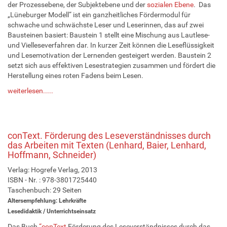
der Prozessebene, der Subjektebene und der
sozialen Ebene
. Das
„Lüneburger Modell“ ist ein ganzheitliches Fördermodul für
schwache und schwächste Leser und Leserinnen, das auf zwei
Bausteinen basiert: Baustein 1 stellt eine Mischung aus Lautlese-
und Vielleseverfahren dar. In kurzer Zeit können die Leseflüssigkeit
und Lesemotivation der Lernenden gesteigert werden. Baustein 2
setzt sich aus effektiven Lesestrategien zusammen und fördert die
Herstellung eines roten Fadens beim Lesen.
weiterlesen.....
conText. Förderung des Leseverständnisses durch
das Arbeiten mit Texten (Lenhard, Baier, Lenhard,
Hoffmann, Schneider)
Verlag: Hogrefe Verlag, 2013
ISBN - Nr. : 978-3801725440
Taschenbuch: 29 Seiten
Altersempfehlung: Lehrkräfte
Lesedidaktik
/ Unterrichtseinsatz
Das Buch
“conText
Förderung des Leseverständnisses durch das