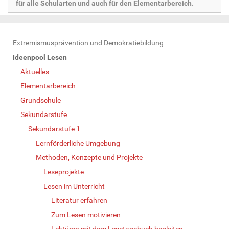
für alle Schularten und auch für den Elementarbereich.
N
Extremismusprävention und Demokratiebildung
a
Ideenpool Lesen
v
Aktuelles
i
Elementarbereich
g
Grundschule
a
Sekundarstufe
t
Sekundarstufe 1
i
Lernförderliche Umgebung
o
Methoden, Konzepte und Projekte
n
Leseprojekte
Lesen im Unterricht
Literatur erfahren
Zum Lesen motivieren
Lektüren mit dem Lesetagebuch begleiten