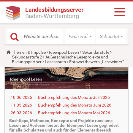
Landesbildungsserver
Baden-Württemberg
Fach wählen
Schulstufe wäh
Y
Themen & Impulse
Ideenpool Lesen
Sekundarstufe
o
Sekundarstufe 2
Außerschulische Leseprojekte und
u
Bildungspartner
Lesescouts
Fotowettbewerb „Lesewinter“
a
r
e
h
e
r
e
10.06.2026
Buchempfehlung des Monats Juli 2026
:
11.05.2026
Buchempfehlung des Monats Juni 2026
26.03.2026
Buchempfehlung des Monats Mai 2026
Buchtipps, Methoden, Konzepte und Projekte rund ums
Lesen und Vorlesen bietet der Ideenpool Lesen gegliedert
für alle Schularten und auch für den Elementarbereich.