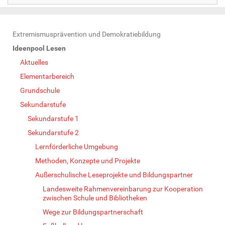
N
Extremismusprävention und Demokratiebildung
a
Ideenpool Lesen
v
Aktuelles
i
Elementarbereich
g
Grundschule
a
Sekundarstufe
t
Sekundarstufe 1
i
Sekundarstufe 2
o
Lernförderliche Umgebung
n
Methoden, Konzepte und Projekte
Außerschulische Leseprojekte und Bildungspartner
Landesweite Rahmenvereinbarung zur Kooperation
zwischen Schule und Bibliotheken
Wege zur Bildungspartnerschaft