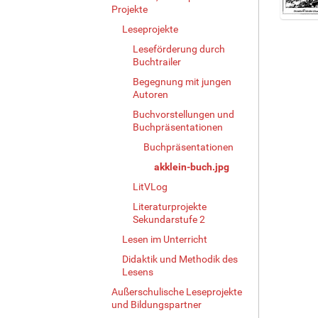
Projekte
Z
Leseprojekte
e
Leseförderung durch
i
Buchtrailer
g
Begegnung mit jungen
e
Autoren
B
i
Buchvorstellungen und
l
Buchpräsentationen
d
Buchpräsentationen
i
akklein-buch.jpg
n
v
LitVLog
o
Literaturprojekte
l
Sekundarstufe 2
l
Lesen im Unterricht
e
r
Didaktik und Methodik des
G
Lesens
r
Außerschulische Leseprojekte
ö
und Bildungspartner
ß