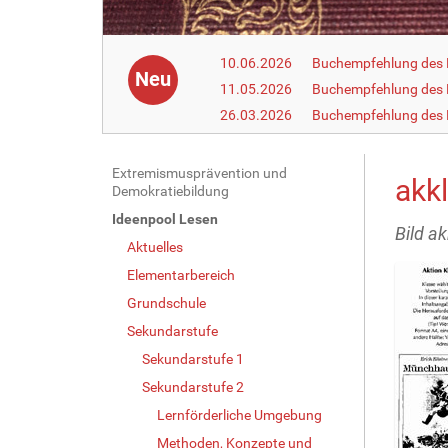
10.06.2026
Buchempfehlung des 
Neu
11.05.2026
Buchempfehlung des 
26.03.2026
Buchempfehlung des
N
Extremismusprävention und
akk
Demokratiebildung
a
Ideenpool Lesen
v
Bild a
Aktuelles
i
g
Elementarbereich
a
Grundschule
t
Sekundarstufe
i
Sekundarstufe 1
o
Sekundarstufe 2
n
Lernförderliche Umgebung
Methoden, Konzepte und