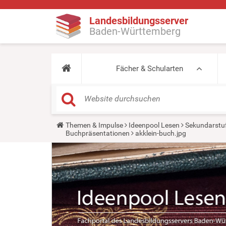
Landesbildungsserver
Baden-Württemberg
Fächer & Schularten
Y
Themen & Impulse
Ideenpool Lesen
Sekundarstu
o
Buchpräsentationen
akklein-buch.jpg
u
a
r
e
h
e
r
e
: