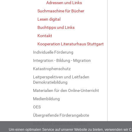
Adressen und Links
e
…
Suchmaschine für Bücher
Lesen digital
Buchtipps und Links
Kontakt
Kooperation Literaturhaus Stuttgart
Individuelle Förderung
Integration - Bildung - Migration
Katastrophenschutz
Leitperspektiven und Leitfaden
Demokratiebildung
Materialien für den Online-Unterricht
Medienbildung
OES
Übergreifende Förderangebote
Schul- und Unterrichtsqualität
Um einen optimalen Service auf unserer Website zu bieten, verwenden wir 