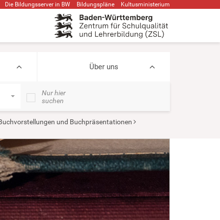
Die Bildungsserver in BW
Bildungspläne
Kultusministerium
Über uns
Nur hier
suchen
Buchvorstellungen und Buchpräsentationen