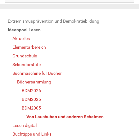
N
Extremismusprävention und Demokratiebildung
a
Ideenpool Lesen
v
Aktuelles
i
Elementarbereich
g
Grundschule
a
Sekundarstufe
t
Suchmaschine für Bücher
i
Büchersammlung
o
BDM2026
n
BDM2025
BDM2005
Von Lausbuben und anderen Schelmen
Lesen digital
Buchtipps und Links