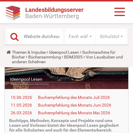
Landesbildungsserver
Baden-Württemberg
Fach wählen
Schulstufe wäh
Y
Themen & Impulse
Ideenpool Lesen
Suchmaschine für
o
Bücher
Büchersammlung
BDM2005
Von Lausbuben und
u
anderen Schelmen
a
r
e
h
e
r
e
10.06.2026
Buchempfehlung des Monats Juli 2026
:
11.05.2026
Buchempfehlung des Monats Juni 2026
26.03.2026
Buchempfehlung des Monats Mai 2026
Buchtipps, Methoden, Konzepte und Projekte rund ums
Lesen und Vorlesen bietet der Ideenpool Lesen gegliedert
für alle Schularten und auch für den Elementarbereich.