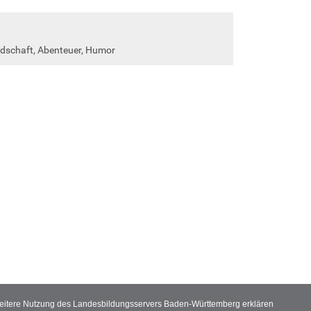
undschaft, Abenteuer, Humor
 weitere Nutzung des Landesbildungsservers Baden-Württemberg erklären