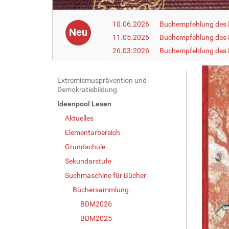
10.06.2026
Buchempfehlung des 
Neu
11.05.2026
Buchempfehlung des 
26.03.2026
Buchempfehlung des
N
Extremismusprävention und
Demokratiebildung
a
Ideenpool Lesen
v
Aktuelles
i
g
Elementarbereich
a
Grundschule
t
Sekundarstufe
i
Suchmaschine für Bücher
o
Büchersammlung
n
BDM2026
BDM2025