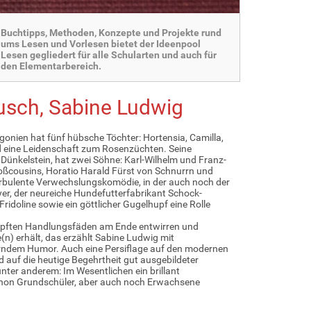
Buchtipps, Methoden, Konzepte und Projekte rund
ums Lesen und Vorlesen bietet der Ideenpool
Lesen gegliedert für alle Schularten und auch für
den Elementarbereich.
sch, Sabine Ludwig
onien hat fünf hübsche Töchter: Hortensia, Camilla,
 eine Leidenschaft zum Rosenzüchten. Seine
 Dünkelstein, hat zwei Söhne: Karl-Wilhelm und Franz-
oßcousins, Horatio Harald Fürst von Schnurrn und
turbulente Verwechslungskomödie, in der auch noch der
r, der neureiche Hundefutterfabrikant Schock-
ridoline sowie ein göttlicher Gugelhupf eine Rolle
nüpften Handlungsfäden am Ende entwirren und
(n) erhält, das erzählt Sabine Ludwig mit
dem Humor. Auch eine Persiflage auf den modernen
 auf die heutige Begehrtheit gut ausgebildeter
nter anderem: Im Wesentlichen ein brillant
chon Grundschüler, aber auch noch Erwachsene