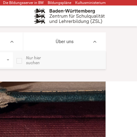
Die Bildungsserver in BW
Bildungspläne
Kultusministerium
Über uns
Nur hier
suchen