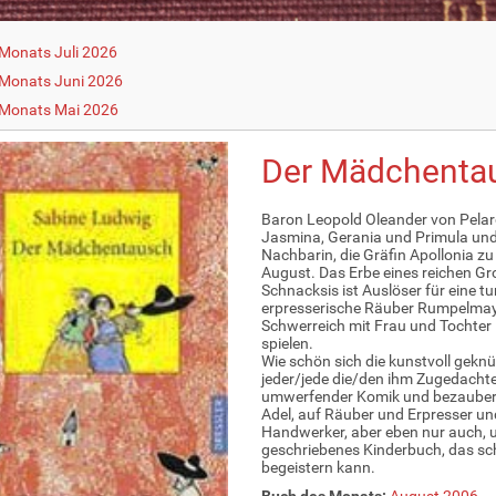
Monats Juli 2026
Monats Juni 2026
 Monats Mai 2026
Der Mädchentau
Baron Leopold Oleander von Pelarg
Jasmina, Gerania und Primula und
Nachbarin, die Gräfin Apollonia zu
August. Das Erbe eines reichen Gr
Schnacksis ist Auslöser für eine 
erpresserische Räuber Rumpelmaye
Schwerreich mit Frau und Tochter F
spielen.
Wie schön sich die kunstvoll gek
jeder/jede die/den ihm Zugedachte
umwerfender Komik und bezaubern
Adel, auf Räuber und Erpresser und
Handwerker, aber eben nur auch, u
geschriebenes Kinderbuch, das s
begeistern kann.
Buch des Monats:
August 2006