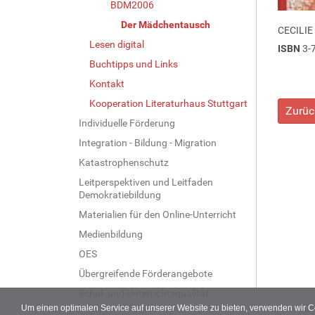
BDM2006
Der Mädchentausch
CECILIE
Lesen digital
ISBN
3-
Buchtipps und Links
Kontakt
Kooperation Literaturhaus Stuttgart
Zurüc
Individuelle Förderung
Integration - Bildung - Migration
Katastrophenschutz
Leitperspektiven und Leitfaden
Demokratiebildung
Materialien für den Online-Unterricht
Medienbildung
OES
Übergreifende Förderangebote
Schul- und Unterrichtsqualität
Um einen optimalen Service auf unserer Website zu bieten, verwenden wir 