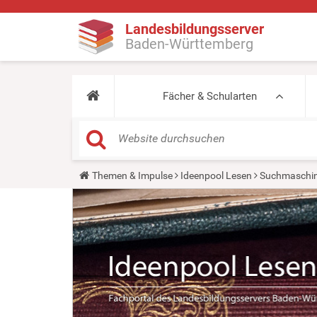
Landesbildungsserver
Baden-Württemberg
Fächer & Schularten
Y
Themen & Impulse
Ideenpool Lesen
Suchmaschin
o
u
a
r
e
h
e
r
e
: