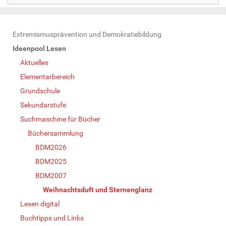
N
Extremismusprävention und Demokratiebildung
a
Ideenpool Lesen
v
Aktuelles
i
Elementarbereich
g
Grundschule
a
Sekundarstufe
t
Suchmaschine für Bücher
i
Büchersammlung
o
BDM2026
n
BDM2025
BDM2007
Weihnachtsduft und Sternenglanz
Lesen digital
Buchtipps und Links