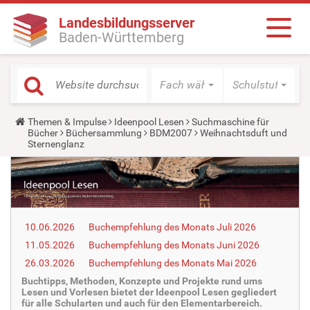
Landesbildungsserver
Baden-Württemberg
Fach wählen
Schulstufe wäh
Y
Themen & Impulse
Ideenpool Lesen
Suchmaschine für
o
Bücher
Büchersammlung
BDM2007
Weihnachtsduft und
u
Sternenglanz
a
r
e
h
e
r
e
10.06.2026
Buchempfehlung des Monats Juli 2026
:
11.05.2026
Buchempfehlung des Monats Juni 2026
26.03.2026
Buchempfehlung des Monats Mai 2026
Buchtipps, Methoden, Konzepte und Projekte rund ums
Lesen und Vorlesen bietet der Ideenpool Lesen gegliedert
für alle Schularten und auch für den Elementarbereich.