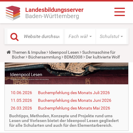
Landesbildungsserver
Baden-Württemberg
Fach wählen
Schulstufe wäh
Y
Themen & Impulse
Ideenpool Lesen
Suchmaschine für
o
Bücher
Büchersammlung
BDM2008
Der kultivierte Wolf
u
a
r
e
h
e
r
10.06.2026
Buchempfehlung des Monats Juli 2026
e
:
11.05.2026
Buchempfehlung des Monats Juni 2026
26.03.2026
Buchempfehlung des Monats Mai 2026
Buchtipps, Methoden, Konzepte und Projekte rund ums
Lesen und Vorlesen bietet der Ideenpool Lesen gegliedert
für alle Schularten und auch für den Elementarbereich.