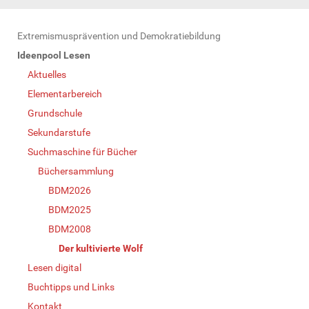
N
Extremismusprävention und Demokratiebildung
a
Ideenpool Lesen
v
Aktuelles
i
Elementarbereich
g
Grundschule
a
Sekundarstufe
t
Suchmaschine für Bücher
i
Büchersammlung
o
BDM2026
n
BDM2025
BDM2008
Der kultivierte Wolf
Lesen digital
Buchtipps und Links
Kontakt