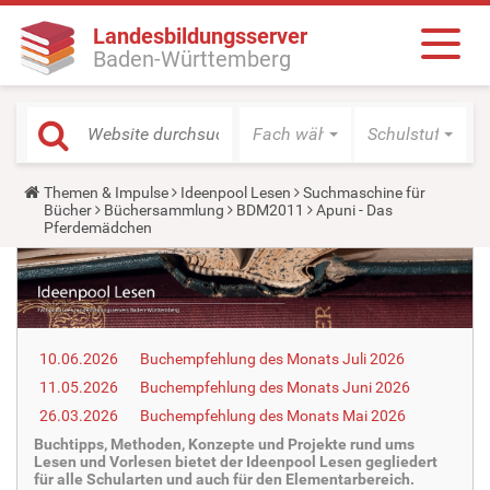
Landesbildungsserver
Baden-Württemberg
Fach wählen
Schulstufe wäh
Y
Themen & Impulse
Ideenpool Lesen
Suchmaschine für
o
Bücher
Büchersammlung
BDM2011
Apuni - Das
u
Pferdemädchen
a
r
e
h
e
r
e
10.06.2026
Buchempfehlung des Monats Juli 2026
:
11.05.2026
Buchempfehlung des Monats Juni 2026
26.03.2026
Buchempfehlung des Monats Mai 2026
Buchtipps, Methoden, Konzepte und Projekte rund ums
Lesen und Vorlesen bietet der Ideenpool Lesen gegliedert
für alle Schularten und auch für den Elementarbereich.