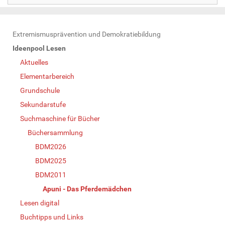
N
Extremismusprävention und Demokratiebildung
a
Ideenpool Lesen
v
Aktuelles
i
Elementarbereich
g
Grundschule
a
Sekundarstufe
t
Suchmaschine für Bücher
i
Büchersammlung
o
BDM2026
n
BDM2025
BDM2011
Apuni - Das Pferdemädchen
Lesen digital
Buchtipps und Links