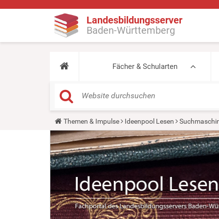
Landesbildungsserver
Baden-Württemberg
Fächer & Schularten
Y
Themen & Impulse
Ideenpool Lesen
Suchmaschin
o
u
a
r
e
h
e
r
e
: