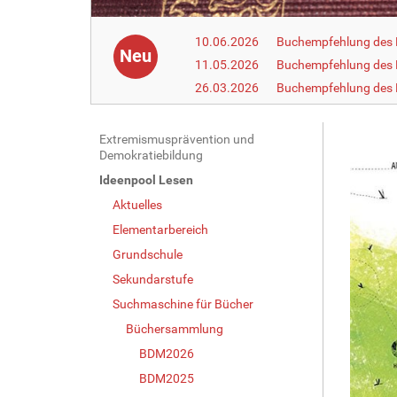
10.06.2026
Buchempfehlung des 
Neu
11.05.2026
Buchempfehlung des 
26.03.2026
Buchempfehlung des
N
Extremismusprävention und
Demokratiebildung
a
Ideenpool Lesen
v
Aktuelles
i
g
Elementarbereich
a
Grundschule
t
Sekundarstufe
i
Suchmaschine für Bücher
o
Büchersammlung
n
BDM2026
BDM2025