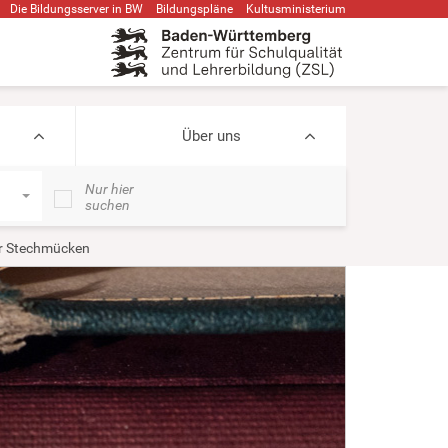
Die Bildungsserver in BW
Bildungspläne
Kultusministerium
Über uns
Nur hier
suchen
er Stechmücken