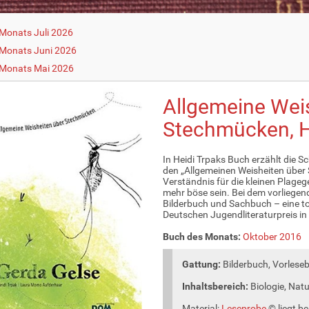
Monats Juli 2026
Monats Juni 2026
 Monats Mai 2026
Allgemeine Wei
Stechmücken, He
In Heidi Trpaks Buch erzählt die 
den „Allgemeinen Weisheiten über 
Verständnis für die kleinen Plage
mehr böse sein. Bei dem vorliegen
Bilderbuch und Sachbuch – eine t
Deutschen Jugendliteraturpreis i
Buch des Monats:
Oktober 2016
Gattung:
Bilderbuch, Vorles
Inhaltsbereich:
Biologie, Nat
Material:
Leseprobe
© liegt b