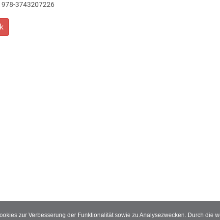
978-3743207226
k
Cookies zur Verbesserung der Funktionalität sowie zu Analysezwecken. Durch die