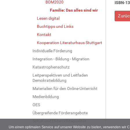
BDM2020
ISBN-13
Familie: Das alles sind wir
Zurüc
Lesen digital
Buchtipps und Links
Kontakt
Kooperation Literaturhaus Stuttgart
Individuelle Förderung
Integration - Bildung - Migration
Katastrophenschutz
Leitperspektiven und Leitfaden
Demokratiebildung
Materialien für den Online-Unterricht
Medienbildung
OES
Übergreifende Förderangebote
Schul- und Unterrichtsqualität
Um einen optimalen Service auf unserer Website zu bieten, verwenden wir 