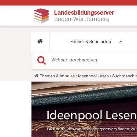
Landesbildungsserver
Baden-Württemberg
Fächer & Schularten
Y
Themen & Impulse
Ideenpool Lesen
Suchmaschin
o
u
a
r
e
h
e
r
e
: