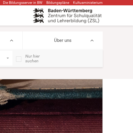
Die Bildungsserver in BW
Bildungspläne
Kultusministerium
Über uns
Nur hier
suchen