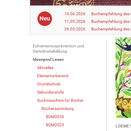
10.06.2026
Buchempfehlung des 
Neu
11.05.2026
Buchempfehlung des 
26.03.2026
Buchempfehlung des
N
Extremismusprävention und
Demokratiebildung
a
Ideenpool Lesen
v
Aktuelles
i
g
Elementarbereich
a
Grundschule
t
Sekundarstufe
i
Suchmaschine für Bücher
o
Büchersammlung
n
BDM2026
BDM2025
LOEWE 