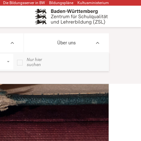
Die Bildungsserver in BW
Bildungspläne
Kultusministerium
Über uns
Nur hier
suchen