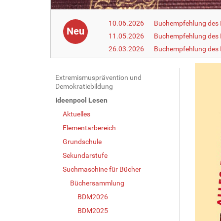
10.06.2026
Buchempfehlung des 
Neu
11.05.2026
Buchempfehlung des 
26.03.2026
Buchempfehlung des
N
Extremismusprävention und
Demokratiebildung
a
Ideenpool Lesen
v
Aktuelles
i
g
Elementarbereich
a
Grundschule
t
Sekundarstufe
i
Suchmaschine für Bücher
o
Büchersammlung
n
BDM2026
BDM2025