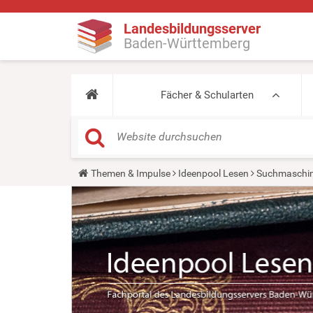
Landesbildungsserver
Baden-Württemberg
Fächer & Schularten
Y
Themen & Impulse
Ideenpool Lesen
Suchmaschin
o
u
a
r
e
h
e
r
e
: