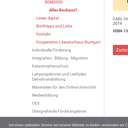
BDM2020
Alles Bauhaus?
Lesen digital
CARL H
2019
Buchtipps und Links
ISBN-13
Kontakt
Kooperation Literaturhaus Stuttgart
Zurüc
Individuelle Förderung
Integration - Bildung - Migration
Katastrophenschutz
Leitperspektiven und Leitfaden
Demokratiebildung
Materialien für den Online-Unterricht
Medienbildung
OES
Übergreifende Förderangebote
Schul- und Unterrichtsqualität
Um einen optimalen Service auf unserer Website zu bieten, verwenden wir 