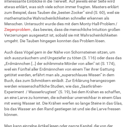
interessante Einblicke in die Tierwelt. Auf jeweils einer Seite wird
etwas erklärt, was sich viele schon immer fragten. Masters erklärt
zum Beispiel, dass Tauben die „besten Zocker“ sind (S. 60), weil sie
mathematische Wahrscheinlichkeiten schneller erkennen als
Menschen. Untersucht wurde dies mit dem Monty-Hall-Problem /
Ziegenproblem
, das bewies, dass die menschliche Intuition großen
Verzerrungen ausgesetzt ist, sobald sie mit Wahrscheinlichkeiten
umgeht. Die Tauben hingegen konnten das Problem lösen.
Auch dass Vögel gern in der Nähe von Schornsteinen sitzen, um
sich auszuräuchern und Ungeziefer zu töten (S. 116) oder dass das
„Erdmännchen […] der schlimmste Mörder von allen“ ist (S. 174),
weil ein Fünftel aller Erdmännchen von einem Tier ihrer Gattung
getötet werden, erfährt man als „superschlaues Wissen“ in dem
Buch, das zum Schmökern einlädt. Zur Erklärung herangezogen
werden wissenschaftliche Studien, wie das „Saatkrähen-
Experiment / Wasserkrugtest“ (S. 19), bei dem Krähen es schaffen,
an eine Larve zu kommen, die scheinbar unerreichbar in einem Glas
mit wenig Wasser ist. Die Krähen werfen so lange Steine in das Glas,
bis das Wasser an den Rand gestiegen ist und sie die Larve fressen
können.
Man kann einzelne Artikel lesen oder ganze Kapitel, die von der