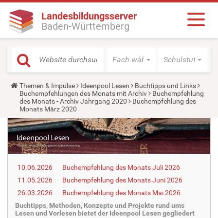
Landesbildungsserver
Baden-Württemberg
Fach wählen
Schulstufe wäh
Y
Themen & Impulse
Ideenpool Lesen
Buchtipps und Links
o
Buchempfehlungen des Monats mit Archiv
Buchempfehlung
u
des Monats - Archiv Jahrgang 2020
Buchempfehlung des
a
Monats März 2020
r
e
h
e
r
e
:
10.06.2026
Buchempfehlung des Monats Juli 2026
11.05.2026
Buchempfehlung des Monats Juni 2026
26.03.2026
Buchempfehlung des Monats Mai 2026
Buchtipps, Methoden, Konzepte und Projekte rund ums
Lesen und Vorlesen bietet der Ideenpool Lesen gegliedert