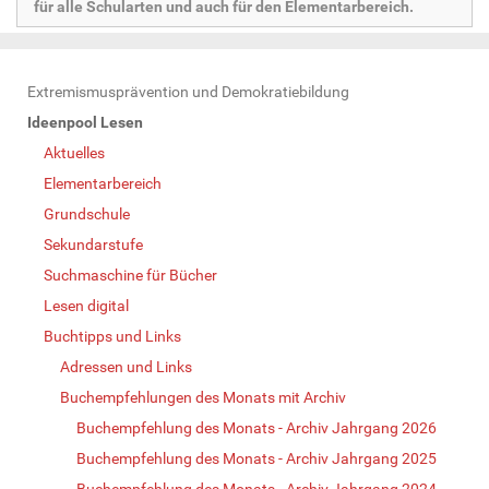
für alle Schularten und auch für den Elementarbereich.
N
Extremismusprävention und Demokratiebildung
a
Ideenpool Lesen
v
Aktuelles
i
Elementarbereich
g
Grundschule
a
Sekundarstufe
t
Suchmaschine für Bücher
i
Lesen digital
o
Buchtipps und Links
n
Adressen und Links
Buchempfehlungen des Monats mit Archiv
Buchempfehlung des Monats - Archiv Jahrgang 2026
Buchempfehlung des Monats - Archiv Jahrgang 2025
Buchempfehlung des Monats - Archiv Jahrgang 2024