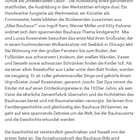
Schule als „intellektuelles Labor“. Die Ausbildung sollte ganzheitlich
stattfinden, die Ausbildung in den Werkstätten erfolgte dual. Ein
Handwerker fungierte als Werkmeister, ein Künstler als
Formmeister, beide bildeten die Studierenden zusammen aus.
„Alles Bauhaus?“ von Ingolf Kern, Werner Möller und Kitty Kahane
widmet sich dem spannenden Bauhaus-Thema kindgerecht: Mia
und Lucas Rosenstein besuchen das erste Mal ihren Großvater, der
in einem hochmodernen Wolkenkratzer mit Seeblick in Chicago lebt.
Die Wohnung mit den großen Fenstern bis zum Boden, den
Fußböden aus schwarzem Linoleum, den weißen Wänden, Vasen
und Sesseln sowie schwarzen Schränken finden die Kinder toll. Als
sie einen alten Reisekoffer aus Leder unter dem Bett finden, werden
sie neugierig. Er ist voller geheimnisvoller Dinge und gehörte ihrem
Urgroßvater Josef Rosenstein, genannt Joschi. Der Opa nimmt die
Kinder mit auf einen Entdeckungsreise in die 1920er Jahre, als sein
Vater die elterliche Zementfabrik übernahm und die Architekten des
Bauhauses beriet und mit Baumaterialien versorgte. Sie lernen ihre
Familiengeschichte und gleichzeitig den Bauhaus-Stil kennen, es
geht auf eine spannende Zeitreise um die Welt, bei der Bauhausorte
und die Geschichte erkundet werden.
Die Geschichte ist verständlich geschrieben und fesselt von der
ersten Seite an. Die Anziehungskraft des Bauhaus-Stils wird