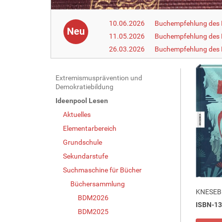
10.06.2026
Buchempfehlung des 
Neu
11.05.2026
Buchempfehlung des 
26.03.2026
Buchempfehlung des
N
Extremismusprävention und
Demokratiebildung
a
Ideenpool Lesen
v
Aktuelles
i
g
Elementarbereich
a
Grundschule
t
Sekundarstufe
i
Suchmaschine für Bücher
o
Büchersammlung
n
KNESEB
BDM2026
ISBN-13
BDM2025