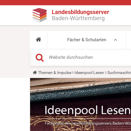
Landesbildungsserver
Baden-Württemberg
Fächer & Schularten
Y
Themen & Impulse
Ideenpool Lesen
Suchmaschin
o
u
a
r
e
h
e
r
e
: