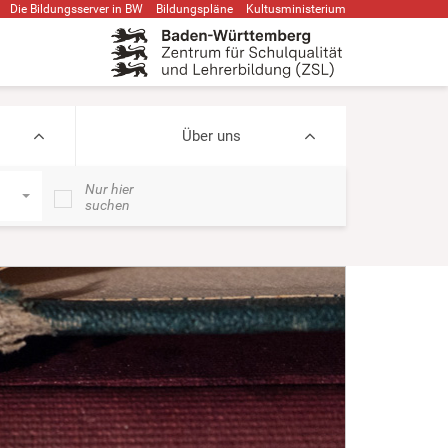
Die Bildungsserver in BW
Bildungspläne
Kultusministerium
Über uns
Nur hier
suchen