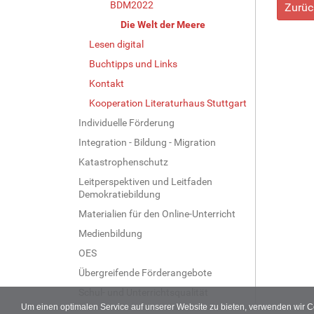
BDM2022
Zurüc
Die Welt der Meere
Lesen digital
Buchtipps und Links
Kontakt
Kooperation Literaturhaus Stuttgart
Individuelle Förderung
Integration - Bildung - Migration
Katastrophenschutz
Leitperspektiven und Leitfaden
Demokratiebildung
Materialien für den Online-Unterricht
Medienbildung
OES
Übergreifende Förderangebote
Schul- und Unterrichtsqualität
Um einen optimalen Service auf unserer Website zu bieten, verwenden wir 