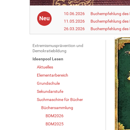
10.06.2026
Buchempfehlung des 
Neu
11.05.2026
Buchempfehlung des 
26.03.2026
Buchempfehlung des
N
Extremismusprävention und
Demokratiebildung
a
Ideenpool Lesen
v
Aktuelles
i
g
Elementarbereich
a
Grundschule
t
Sekundarstufe
i
Suchmaschine für Bücher
o
Büchersammlung
n
BDM2026
BDM2025