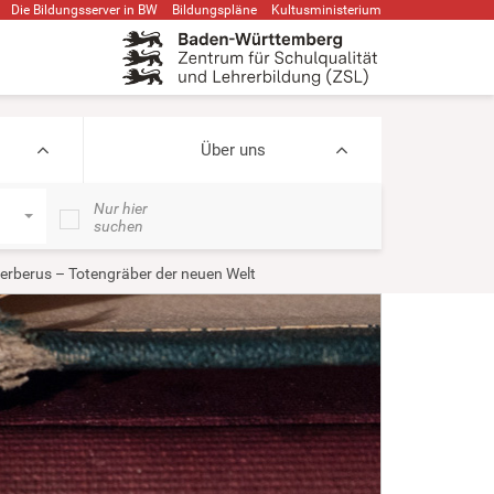
Die Bildungsserver in BW
Bildungspläne
Kultusministerium
Über uns
Nur hier
suchen
 Cerberus – Totengräber der neuen Welt