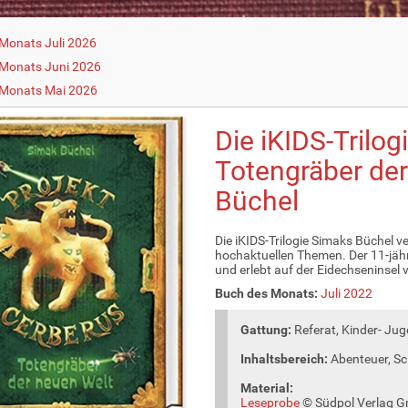
Monats Juli 2026
Monats Juni 2026
 Monats Mai 2026
Die iKIDS-Trilog
Totengräber der
Büchel
Die iKIDS-Trilogie Simaks Büchel v
hochaktuellen Themen. Der 11-jäh
und erlebt auf der Eidechseninsel v
Buch des Monats:
Juli 2022
Gattung:
Referat, Kinder- Ju
Inhaltsbereich:
Abenteuer, Sc
Material:
Leseprobe
© Südpol Verlag G