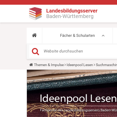
Landesbildungsserver
Baden-Württemberg
Fächer & Schularten
Y
Themen & Impulse
Ideenpool Lesen
Suchmaschin
o
u
a
r
e
h
e
r
e
: